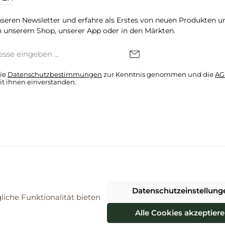
seren Newsletter und erfahre als Erstes von neuen Produkten u
 unserem Shop, unserer App oder in den Märkten.
die
Datenschutzbestimmungen
zur Kenntnis genommen und die
AG
it ihnen einverstanden.
denkonto * Alle Preise inkl. gesetzl. Mehrwertsteuer zzgl.
Versandkosten
Datenschutzeinstellung
026 ProBiomarkt WebShop - Alle Rechte vorbehalten. Theme by
ThemeWa
iche Funktionalität bieten
Alle Cookies akzeptier
Vertrag widerrufen