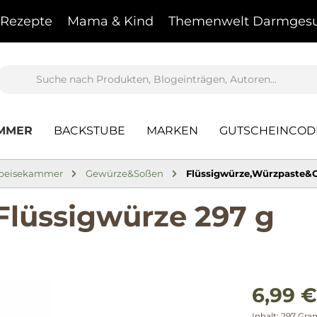
Rezepte
Mama & Kind
Themenwelt Darmgesu
AMMER
BACKSTUBE
MARKEN
GUTSCHEINCOD
peisekammer
Gewürze&Soßen
Flüssigwürze,Würzpaste&
Flüssigwürze 297 g
6,99 €
Inhalt:
297 Gr