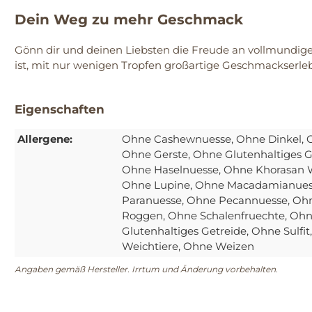
Dein Weg zu mehr Geschmack
Gönn dir und deinen Liebsten die Freude an vollmundi
ist, mit nur wenigen Tropfen großartige Geschmackserlebn
Eigenschaften
Allergene:
Ohne Cashewnuesse
, Ohne Dinkel
,
Ohne Gerste
, Ohne Glutenhaltiges G
Ohne Haselnuesse
, Ohne Khorasan 
Ohne Lupine
, Ohne Macadamianue
Paranuesse
, Ohne Pecannuesse
, Oh
Roggen
, Ohne Schalenfruechte
, Oh
Glutenhaltiges Getreide
, Ohne Sulfit
Weichtiere
, Ohne Weizen
Angaben gemäß Hersteller. Irrtum und Änderung vorbehalten.