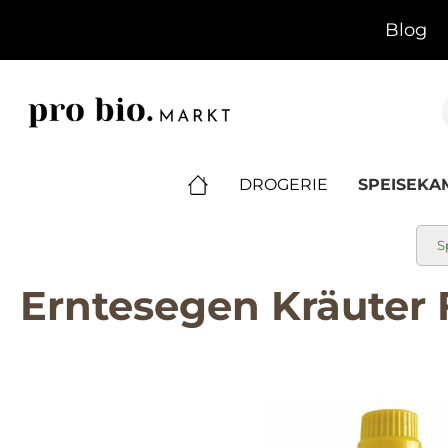
springen
Zur Hauptnavigation springen
Blog
DROGERIE
SPEISEK
S
Erntesegen Kräuter 
Bildergalerie überspringen