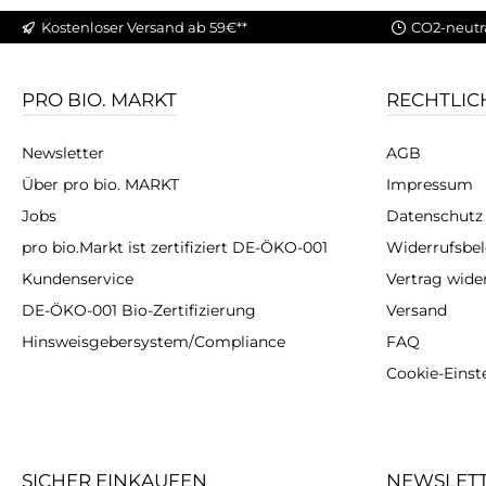
Kostenloser Versand ab 59€**
CO2-neutr
PRO BIO. MARKT
RECHTLIC
Newsletter
AGB
Über pro bio. MARKT
Impressum
Jobs
Datenschutz
pro bio.Markt ist zertifiziert DE-ÖKO-001
Widerrufsbe
Kundenservice
Vertrag wide
DE-ÖKO-001 Bio-Zertifizierung
Versand
Hinsweisgebersystem/Compliance
FAQ
Cookie-Einst
SICHER EINKAUFEN
NEWSLET