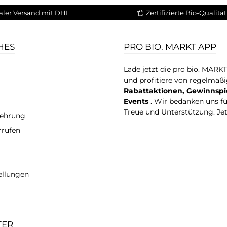
aler Versand mit DHL
Zertifizierte Bio-Qualität
HES
PRO BIO. MARKT APP
Lade jetzt die pro bio. MARK
und profitiere von regelmäß
Rabattaktionen, Gewinnspi
Events
. Wir bedanken uns f
Treue und Unterstützung. Je
lehrung
rrufen
ellungen
TER