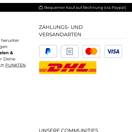
Bequemer Kauf auf Rechnung (via Paypal)
ZAHLUNGS- UND
VERSANDARTEN
T herunter
igen
elen &
ür Deine
tzt
PUNKTEN
UNSERE COMMUNITIES