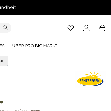
ndheit
ES
ÜBER PRO BIO.MARKT
Co
*
amm
(23,54 €* / 1000 Gramm)