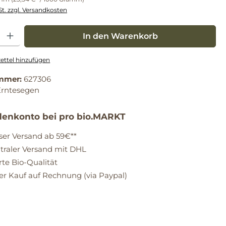
St. zzgl. Versandkosten
: Gib den gewünschten Wert ein oder benutze die Schaltflächen um die Anz
In den Warenkorb
ttel hinzufügen
mmer:
627306
Erntesegen
enkonto bei pro bio.MARKT
ser Versand ab 59€**
raler Versand mit DHL
erte Bio-Qualität
 Kauf auf Rechnung (via Paypal)