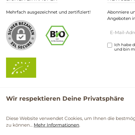
Mehrfach ausgezeichnet und zertifiziert!
Abonniere un
Angeboten in
E-
Mail-
Adresse*
Ich habe 
und bin m
Wir respektieren Deine Privatsphäre
**Kostenloser Versand ab 59€ nur mit einem pro.bio MARKT Kun
© 2
Diese Website verwendet Cookies, um Ihnen die bestmögl
zu können...
Mehr Informationen
.
Werkzeugleiste anzeigen