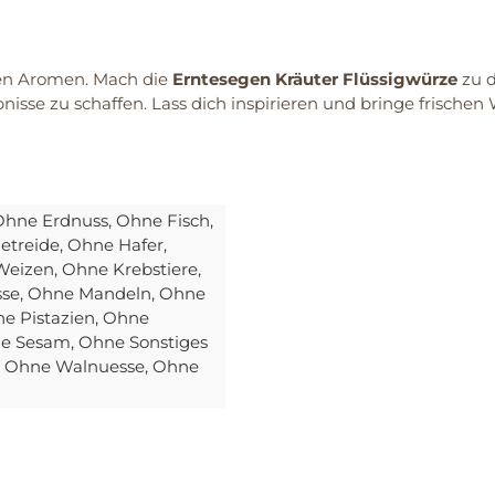
gen Aromen. Mach die
Erntesegen Kräuter Flüssigwürze
zu d
isse zu schaffen. Lass dich inspirieren und bringe frischen
 Ohne Erdnuss
, Ohne Fisch
,
etreide
, Ohne Hafer
,
Weizen
, Ohne Krebstiere
,
sse
, Ohne Mandeln
, Ohne
ne Pistazien
, Ohne
ne Sesam
, Ohne Sonstiges
, Ohne Walnuesse
, Ohne