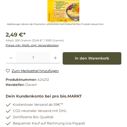
Abbildungen dienen der Illustration und können vom tatsächlichen Produkt abweichen.
2,49 €*
Inhalt:
200 Gramm
(12,45 €* / 1000 Gramm)
Preise inkl. MwSt. zzgl. Versandkosten
Produkt Anzahl: Gib den gewünschten Wert ein oder benutze die Schaltflächen um die 
In den Warenkorb
Zum Merkzettel hinzufügen
Produktnummer:
424212
Hersteller:
Davert
Dein Kundenkonto bei pro bio.MARKT
Kostenloser Versand ab 59€**
CO2-neutraler Versand mit DHL
Zertifizierte Bio-Qualität
Bequemer Kauf auf Rechnung (via Paypal)