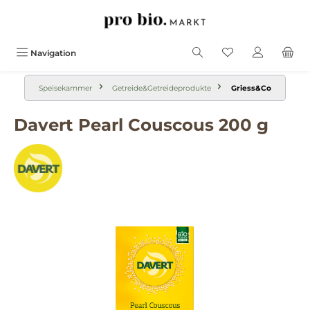
alt springen
Navigation
Speisekammer
Getreide&Getreideprodukte
Griess&Co
Davert Pearl Couscous 200 g
Bildergalerie überspringen