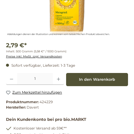
Abbildungen dienen der Illustration und können vom tatsächlichen Produkt abweichen.
2,79 €*
Inhalt:
500 Gramm
(5,58 €* / 1000 Gramm)
Preise inkl. MwSt. zzgl. Versandkosten
Sofort verfügbar, Lieferzeit: 1-3 Tage
Produkt Anzahl: Gib den gewünschten Wert ein oder benutze die Schaltflächen um die 
In den Warenkorb
Zum Merkzettel hinzufügen
Produktnummer:
424229
Hersteller:
Davert
Dein Kundenkonto bei pro bio.MARKT
Kostenloser Versand ab 59€**