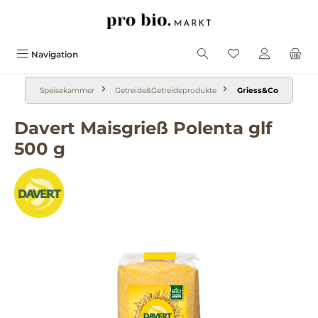
alt springen
Navigation
Speisekammer
Getreide&Getreideprodukte
Griess&Co
Davert Maisgrieß Polenta glf
500 g
Bildergalerie überspringen