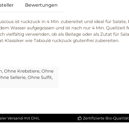
teller
Bewertungen
scous ist ruckzuck in 4 Min. zubereitet und ideal für Salate
em Wasser aufgegossen und ist nach nur 4 Min. Quellzeit fer
ch vielfältig verwenden, ob als Beilage oder als Zutat für S
at-Klassiker wie Taboulé ruckzuck glutenfrei zubereiten.
h
, Ohne Krebstiere
, Ohne
Ohne Sellerie
, Ohne Sulfit
,
aler Versand mit DHL
Zertifizierte Bio-Qualität