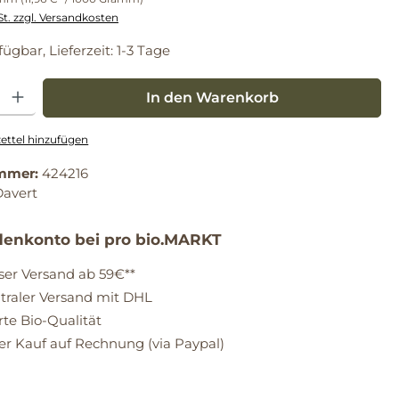
St. zzgl. Versandkosten
fügbar, Lieferzeit: 1-3 Tage
: Gib den gewünschten Wert ein oder benutze die Schaltflächen um die Anz
In den Warenkorb
ttel hinzufügen
mmer:
424216
Davert
enkonto bei pro bio.MARKT
ser Versand ab 59€**
raler Versand mit DHL
erte Bio-Qualität
 Kauf auf Rechnung (via Paypal)