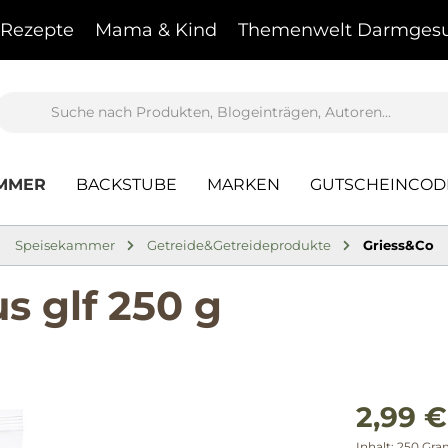
Rezepte
Mama & Kind
Themenwelt Darmgesu
AMMER
BACKSTUBE
MARKEN
GUTSCHEINCOD
Speisekammer
Getreide&Getreideprodukte
Griess&Co
s glf 250 g
2,99 €
Inhalt:
250 Gr