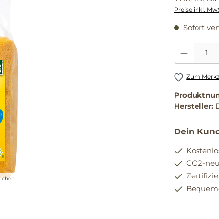
Preise inkl. Mw
Sofort ver
Produkt Anzahl
Zum Merkze
Produktnu
Hersteller:
Dein Kund
Kostenlo
CO2-neut
Zertifizi
ichen.
Bequemer