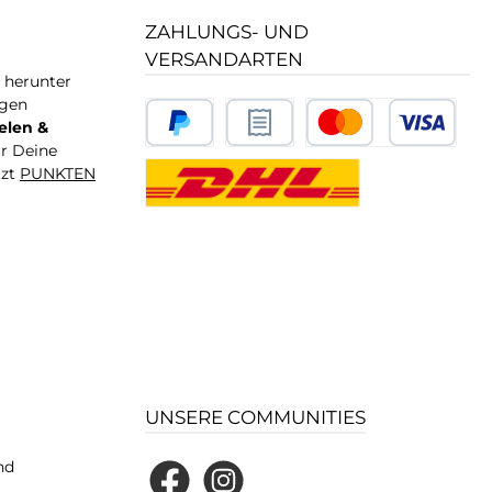
ZAHLUNGS- UND
VERSANDARTEN
T herunter
igen
elen &
ür Deine
tzt
PUNKTEN
UNSERE COMMUNITIES
nd
Facebook
Instagram