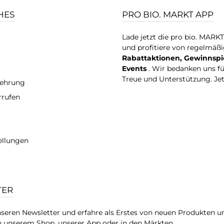
HES
PRO BIO. MARKT APP
Lade jetzt die pro bio. MARK
und profitiere von regelmäß
Rabattaktionen, Gewinnspi
Events
. Wir bedanken uns f
Treue und Unterstützung. Je
lehrung
rrufen
ellungen
TER
seren Newsletter und erfahre als Erstes von neuen Produkten u
 unserem Shop, unserer App oder in den Märkten.