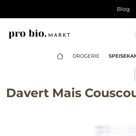
springen
Zur Hauptnavigation springen
Blog
DROGERIE
SPEISEK
Davert Mais Couscou
Bildergalerie überspringen