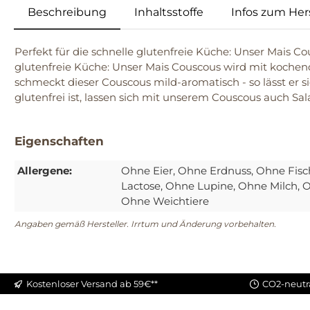
Beschreibung
Inhaltsstoffe
Infos zum Hers
Perfekt für die schnelle glutenfreie Küche: Unser Mais Cou
glutenfreie Küche: Unser Mais Couscous wird mit kochend
schmeckt dieser Couscous mild-aromatisch - so lässt er si
glutenfrei ist, lassen sich mit unserem Couscous auch Sal
Eigenschaften
Allergene:
Ohne Eier
, Ohne Erdnuss
, Ohne Fisc
Lactose
, Ohne Lupine
, Ohne Milch
, 
Ohne Weichtiere
Angaben gemäß Hersteller. Irrtum und Änderung vorbehalten.
Kostenloser Versand ab 59€**
CO2-neutr