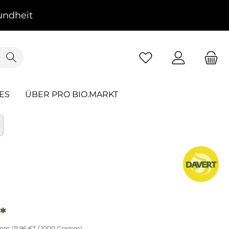
ndheit
ES
ÜBER PRO BIO.MARKT
*
amm
(11,96 €* / 1000 Gramm)