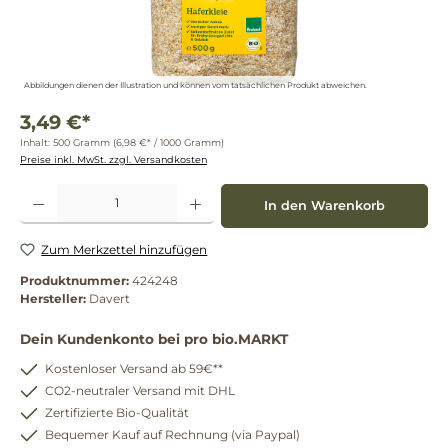
Abbildungen dienen der Illustration und können vom tatsächlichen Produkt abweichen.
3,49 €*
Inhalt:
500 Gramm
(6,98 €* / 1000 Gramm)
Preise inkl. MwSt. zzgl. Versandkosten
Produkt Anzahl: Gib den gewünschten Wert ein oder benutze die Schaltflächen um die 
In den Warenkorb
Zum Merkzettel hinzufügen
Produktnummer:
424248
Hersteller:
Davert
Dein Kundenkonto bei pro bio.MARKT
Kostenloser Versand ab 59€**
CO2-neutraler Versand mit DHL
Zertifizierte Bio-Qualität
Bequemer Kauf auf Rechnung (via Paypal)