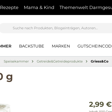
Rezepte
Mama & Kind
Themenwelt Darmgesu
AMMER
BACKSTUBE
MARKEN
GUTSCHEINCOD
Speisekammer
Getreide&Getreideprodukte
Griess&Co
0 g
2,99 €
Inhalt:
500 Gr