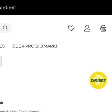
ndheit
ES
ÜBER PRO BIO.MARKT
*
amm
(5,98 €* / 1000 Gramm)