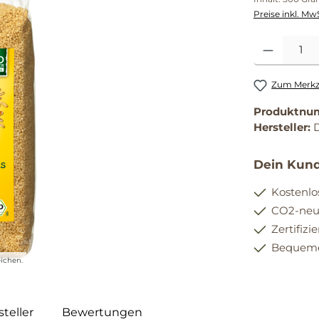
Preise inkl. Mw
Produkt Anzahl
Zum Merkze
Produktnu
Hersteller:
Dein Kund
Kostenlo
CO2-neut
Zertifizi
Bequemer
ichen.
teller
Bewertungen