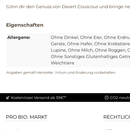
Gönn dir den Genuss von Davert Couscous und bringe ne
Eigenschaften
Allergene:
Ohne Dinkel
, Ohne Eier
, Ohne Erdnu
Gerste
, Ohne Hafer
, Ohne Krebstiere
Lupine
, Ohne Milch
, Ohne Roggen
, 
Ohne Sonstiges Glutenhaltiges Getr
Weichtiere
Angaben gemäß Hersteller. Irrtum und Änderung vorbehalten.
Kostenloser Versand ab 59€**
CO2-neutr
PRO BIO. MARKT
RECHTLIC