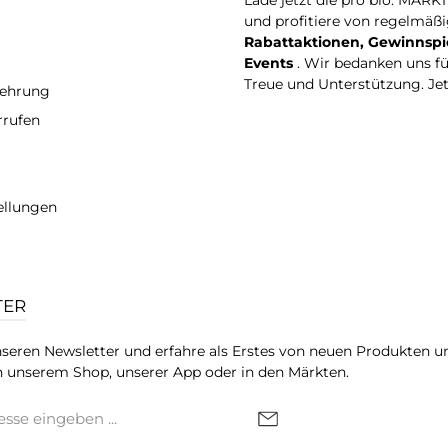
Lade jetzt die pro bio. MARK
und profitiere von regelmäß
Rabattaktionen, Gewinnspi
Events
. Wir bedanken uns f
Treue und Unterstützung. Je
lehrung
rrufen
ellungen
TER
seren Newsletter und erfahre als Erstes von neuen Produkten u
 unserem Shop, unserer App oder in den Märkten.