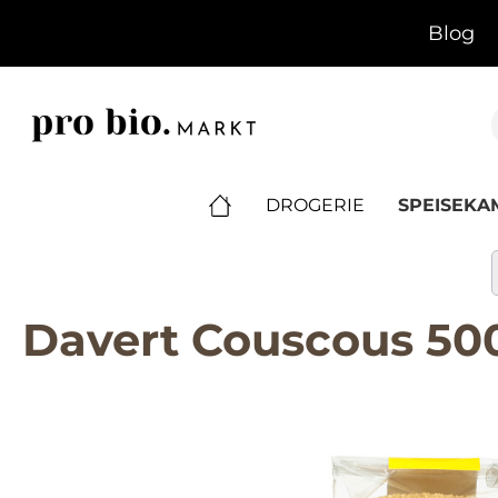
springen
Zur Hauptnavigation springen
Blog
DROGERIE
SPEISEK
Davert Couscous 50
Bildergalerie überspringen