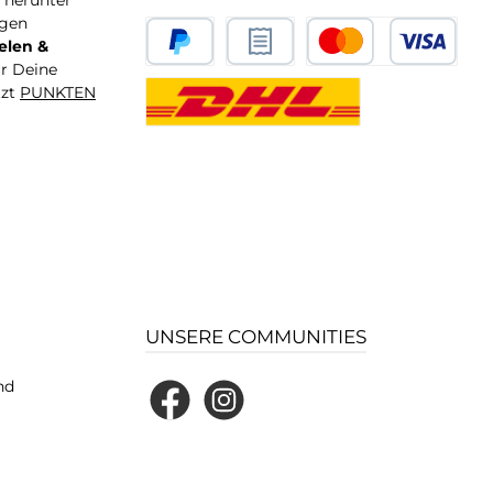
T herunter
igen
elen &
ür Deine
tzt
PUNKTEN
UNSERE COMMUNITIES
nd
Facebook
Instagram