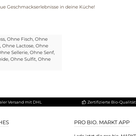
ue Geschmackserlebnisse in deine Küche!
ss
, Ohne Fisch
, Ohne
, Ohne Lactose
, Ohne
Ohne Sellerie
, Ohne Senf
,
eide
, Ohne Sulfit
, Ohne
aler Versand mit DHL
Zertifizierte Bio-Qualität
HES
PRO BIO. MARKT APP