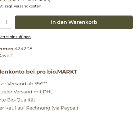
St. zzgl. Versandkosten
: Gib den gewünschten Wert ein oder benutze die Schaltflächen um die Anz
In den Warenkorb
ttel hinzufügen
mmer:
424208
Davert
enkonto bei pro bio.MARKT
ser Versand ab 59€**
raler Versand mit DHL
erte Bio-Qualität
 Kauf auf Rechnung (via Paypal)