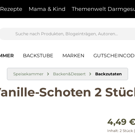
Rezepte
Mama & Kind
Themenwelt Darmgesu
AMMER
BACKSTUBE
MARKEN
GUTSCHEINCOD
Speisekammer
Backen&Dessert
Backzutaten
nille-Schoten 2 Stüc
4,49 
Inhalt:
2 Stück