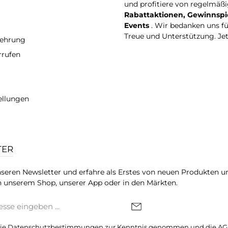
und profitiere von regelmäß
Rabattaktionen, Gewinnspi
Events
. Wir bedanken uns f
Treue und Unterstützung. Je
lehrung
rrufen
ellungen
TER
seren Newsletter und erfahre als Erstes von neuen Produkten u
 unserem Shop, unserer App oder in den Märkten.
die
Datenschutzbestimmungen
zur Kenntnis genommen und die
AG