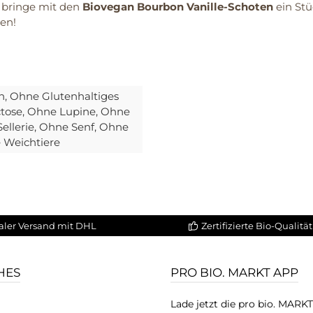
 bringe mit den
Biovegan Bourbon Vanille-Schoten
ein Stü
en!
h
, Ohne Glutenhaltiges
ctose
, Ohne Lupine
, Ohne
ellerie
, Ohne Senf
, Ohne
 Weichtiere
aler Versand mit DHL
Zertifizierte Bio-Qualität
HES
PRO BIO. MARKT APP
Lade jetzt die pro bio. MARK