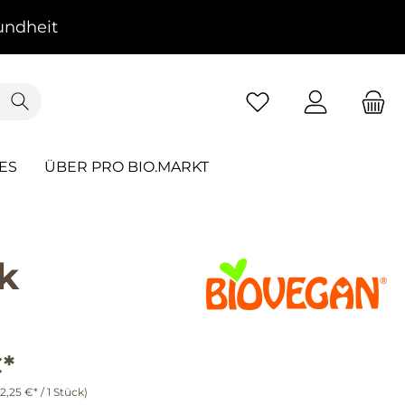
ndheit
ES
ÜBER PRO BIO.MARKT
k
€*
(2,25 €* / 1 Stück)