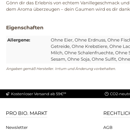
Gönn dir das Erlebnis von echtem Vanillegeschmack und
dem Aroma überzeugen – dein Gaumen wird es dir dank
Eigenschaften
Allergene:
Ohne Eier
, Ohne Erdnuss
, Ohne Fisc
Getreide
, Ohne Krebstiere
, Ohne La
Milch
, Ohne Schalenfruechte
, Ohne S
Sesam
, Ohne Soja
, Ohne Sulfit
, Ohne
Angaben gemäß Hersteller. Irrtum und Änderung vorbehalten.
Kostenloser Versand ab 59€**
CO2-neutr
PRO BIO. MARKT
RECHTLIC
Newsletter
AGB