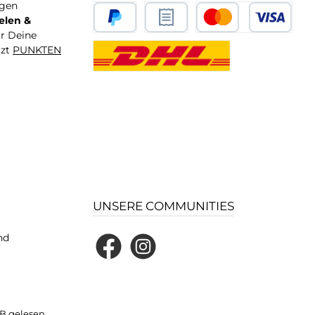
igen
elen &
ür Deine
tzt
PUNKTEN
UNSERE COMMUNITIES
nd
Facebook
Instagram
B
gelesen