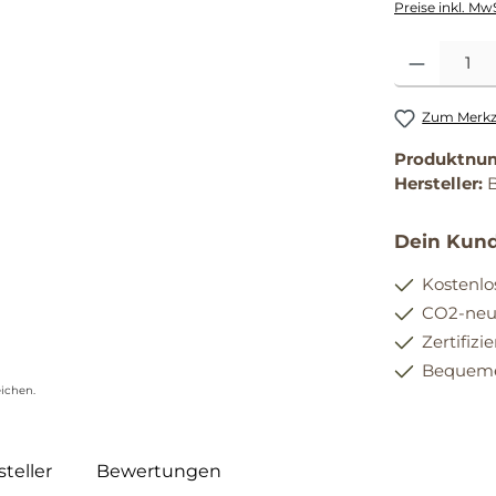
Preise inkl. Mw
Produkt Anzahl
Zum Merkze
Produktnu
Hersteller:
Dein Kund
Kostenlo
CO2-neut
Zertifizi
Bequemer
ichen.
teller
Bewertungen