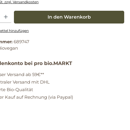
St. zzgl. Versandkosten
: Gib den gewünschten Wert ein oder benutze die Schaltflächen um die Anz
In den Warenkorb
ttel hinzufügen
mmer:
689747
Biovegan
enkonto bei pro bio.MARKT
ser Versand ab 59€**
raler Versand mit DHL
erte Bio-Qualität
 Kauf auf Rechnung (via Paypal)