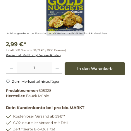
Abbildungen dienen der Illustration und können vom tatsächlichen Produkt abweichen.
2,99 €*
Inhalt:
160 Gramm
(18,69 €* / 1000 Gramm)
Preise inkl. MwSt. zzgl. Versandkosten
Produkt Anzahl: Gib den gewünschten Wert ein oder benutze die Schaltflächen um die 
In den Warenkorb
Zum Merkzettel hinzufügen
Produktnummer:
605328
Hersteller:
Bauck Mühle
Dein Kundenkonto bei pro bio.MARKT
Kostenloser Versand ab 59€**
CO2-neutraler Versand mit DHL
Zertifizierte Bio-Qualität