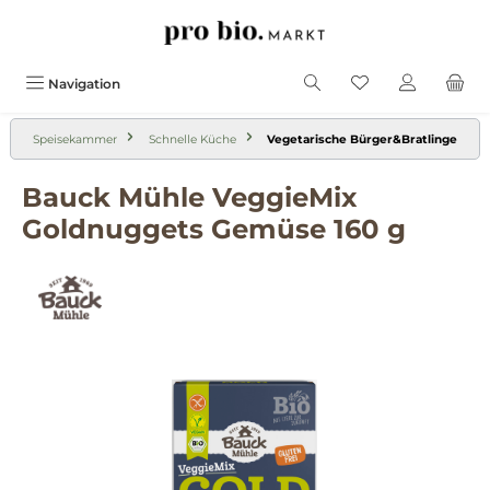
alt springen
Navigation
Speisekammer
Schnelle Küche
Vegetarische Bürger&Bratlinge
Bauck Mühle VeggieMix
Goldnuggets Gemüse 160 g
Bildergalerie überspringen