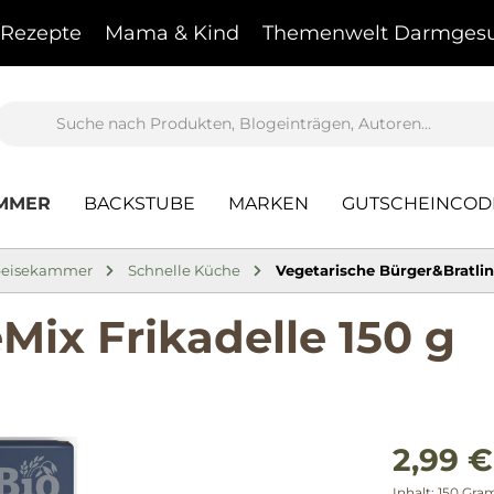
Rezepte
Mama & Kind
Themenwelt Darmgesu
AMMER
BACKSTUBE
MARKEN
GUTSCHEINCOD
peisekammer
Schnelle Küche
Vegetarische Bürger&Bratli
ix Frikadelle 150 g
2,99 €
Inhalt:
150 Gr