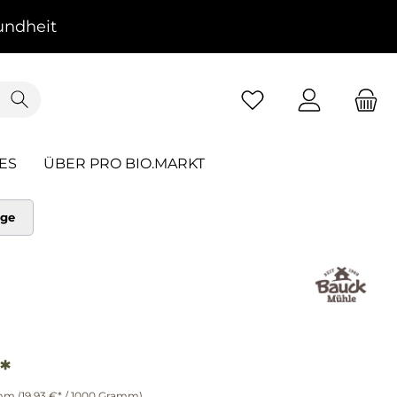
ndheit
ES
ÜBER PRO BIO.MARKT
nge
*
amm
(19,93 €* / 1000 Gramm)