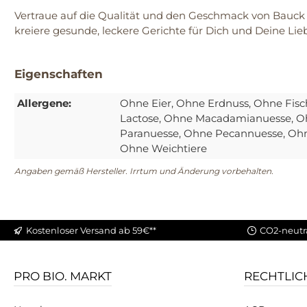
Vertraue auf die Qualität und den Geschmack von Bauck 
kreiere gesunde, leckere Gerichte für Dich und Deine Lie
Eigenschaften
Allergene:
Ohne Eier
, Ohne Erdnuss
, Ohne Fisc
Lactose
, Ohne Macadamianuesse
, 
Paranuesse
, Ohne Pecannuesse
, Oh
Ohne Weichtiere
Angaben gemäß Hersteller. Irrtum und Änderung vorbehalten.
Kostenloser Versand ab 59€**
CO2-neutr
PRO BIO. MARKT
RECHTLIC