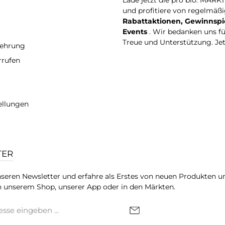
Lade jetzt die pro bio. MARK
und profitiere von regelmäß
Rabattaktionen, Gewinnspi
Events
. Wir bedanken uns f
Treue und Unterstützung. Je
lehrung
rrufen
ellungen
TER
seren Newsletter und erfahre als Erstes von neuen Produkten u
 unserem Shop, unserer App oder in den Märkten.