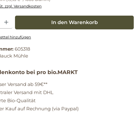
St. zzgl. Versandkosten
: Gib den gewünschten Wert ein oder benutze die Schaltflächen um die Anz
In den Warenkorb
ttel hinzufügen
mmer:
605318
Bauck Mühle
enkonto bei pro bio.MARKT
ser Versand ab 59€**
raler Versand mit DHL
erte Bio-Qualität
 Kauf auf Rechnung (via Paypal)