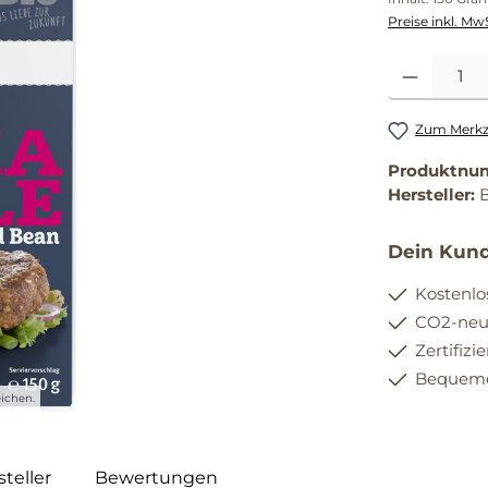
Preise inkl. Mw
Produkt Anzahl
Zum Merkze
Produktnu
Hersteller:
Dein Kund
Kostenlo
CO2-neut
Zertifizi
Bequemer
ichen.
teller
Bewertungen