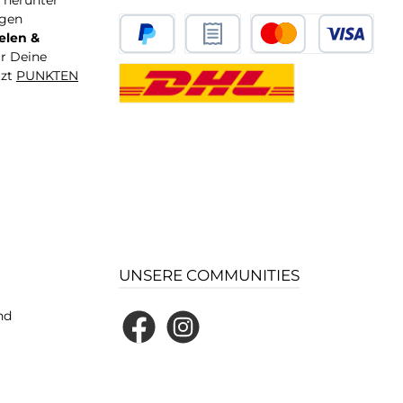
T herunter
igen
elen &
ür Deine
tzt
PUNKTEN
UNSERE COMMUNITIES
nd
Facebook
Instagram