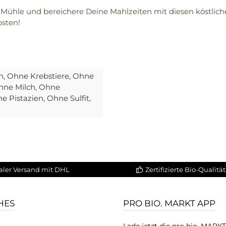
Mühle und bereichere Deine Mahlzeiten mit diesen köstlich
bsten!
h
, Ohne Krebstiere
, Ohne
Ohne Milch
, Ohne
ne Pistazien
, Ohne Sulfit
,
aler Versand mit DHL
Zertifizierte Bio-Qualität
HES
PRO BIO. MARKT APP