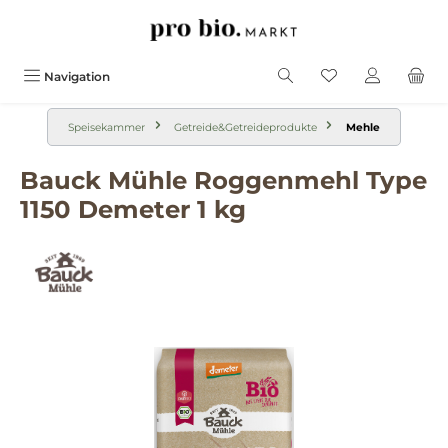
alt springen
Navigation
Speisekammer
Getreide&Getreideprodukte
Mehle
Bauck Mühle Roggenmehl Type
1150 Demeter 1 kg
Bildergalerie überspringen