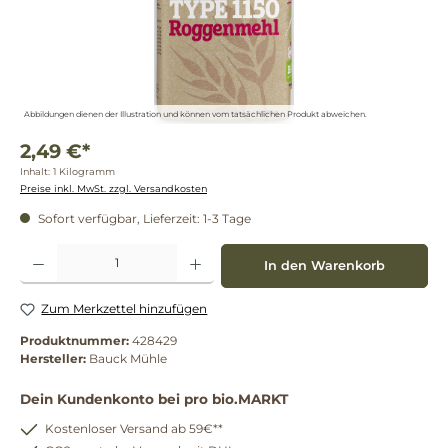
Abbildungen dienen der Illustration und können vom tatsächlichen Produkt abweichen.
2,49 €*
Inhalt:
1 Kilogramm
Preise inkl. MwSt. zzgl. Versandkosten
Sofort verfügbar, Lieferzeit: 1-3 Tage
Produkt Anzahl: Gib den gewünschten Wert ein oder benutze die Schaltflächen um die 
In den Warenkorb
Zum Merkzettel hinzufügen
Produktnummer:
428429
Hersteller:
Bauck Mühle
Dein Kundenkonto bei pro bio.MARKT
Kostenloser Versand ab 59€**