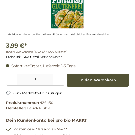
Abbildungen dienen der Illustration und können vom tatsächlichen Produkt abweichen.
3,99 €*
Inhalt:
350 Gramm
(11,40 €* / 1000 Gramm)
Preise inkl. MwSt. zzgl. Versandkosten
Sofort verfügbar, Lieferzeit: 1-3 Tage
Produkt Anzahl: Gib den gewünschten Wert ein oder benutze die Schaltflächen um die 
In den Warenkorb
Zum Merkzettel hinzufügen
Produktnummer:
429430
Hersteller:
Bauck Mühle
Dein Kundenkonto bei pro bio.MARKT
Kostenloser Versand ab 59€**