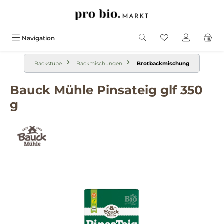
alt springen
Navigation
Backstube
Backmischungen
Brotbackmischung
Bauck Mühle Pinsateig glf 350
g
Bildergalerie überspringen