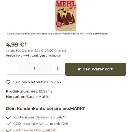
Abbildungen dienen der Illustration und können vom tatsächlichen Produkt abweichen.
4,99 €*
Inhalt:
800 Gramm
(6,24 €* / 1000 Gramm)
Preise inkl. MwSt. zzgl. Versandkosten
Produkt Anzahl: Gib den gewünschten Wert ein oder benutze die Schaltflächen um die 
In den Warenkorb
Zum Merkzettel hinzufügen
Produktnummer:
602944
Hersteller:
Bauck Mühle
Dein Kundenkonto bei pro bio.MARKT
Kostenloser Versand ab 59€**
CO2-neutraler Versand mit DHL
Zertifizierte Bio-Qualität