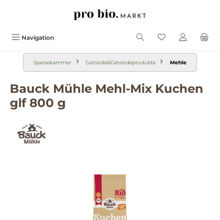
alt springen
Navigation
Speisekammer
Getreide&Getreideprodukte
Mehle
Bauck Mühle Mehl-Mix Kuchen
glf 800 g
Bildergalerie überspringen