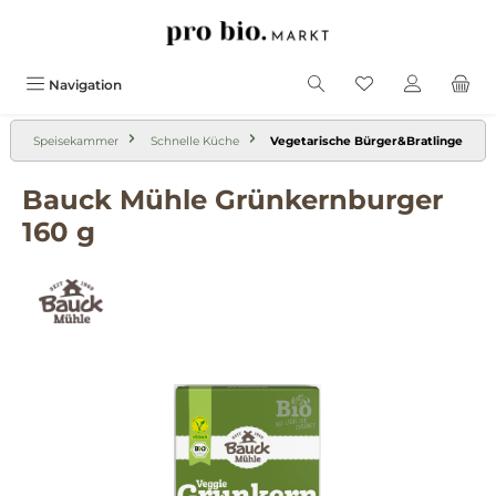
alt springen
Navigation
Speisekammer
Schnelle Küche
Vegetarische Bürger&Bratlinge
Bauck Mühle Grünkernburger
160 g
Bildergalerie überspringen