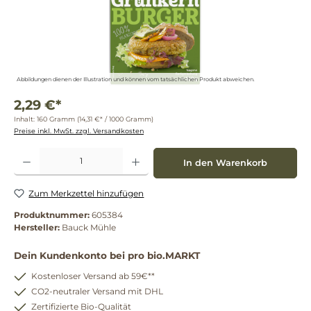
Abbildungen dienen der Illustration und können vom tatsächlichen Produkt abweichen.
2,29 €*
Inhalt:
160 Gramm
(14,31 €* / 1000 Gramm)
Preise inkl. MwSt. zzgl. Versandkosten
Produkt Anzahl: Gib den gewünschten Wert ein oder benutze die Schaltflächen um die 
In den Warenkorb
Zum Merkzettel hinzufügen
Produktnummer:
605384
Hersteller:
Bauck Mühle
Dein Kundenkonto bei pro bio.MARKT
Kostenloser Versand ab 59€**
CO2-neutraler Versand mit DHL
Zertifizierte Bio-Qualität