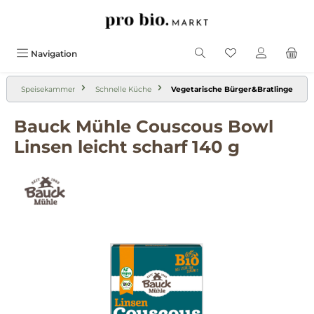
alt springen
Navigation
Speisekammer
Schnelle Küche
Vegetarische Bürger&Bratlinge
Bauck Mühle Couscous Bowl
Linsen leicht scharf 140 g
Bildergalerie überspringen