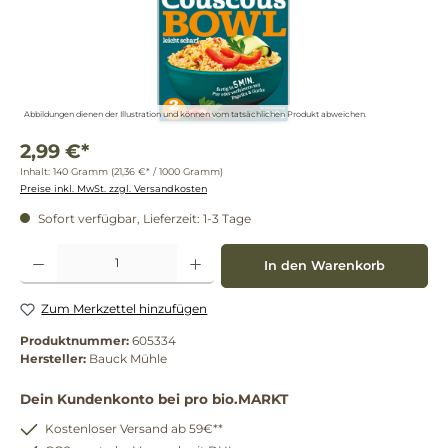
Abbildungen dienen der Illustration und können vom tatsächlichen Produkt abweichen.
2,99 €*
Inhalt:
140 Gramm
(21,36 €* / 1000 Gramm)
Preise inkl. MwSt. zzgl. Versandkosten
Sofort verfügbar, Lieferzeit: 1-3 Tage
Produkt Anzahl: Gib den gewünschten Wert ein oder benutze die Schaltflächen um die 
In den Warenkorb
Zum Merkzettel hinzufügen
Produktnummer:
605334
Hersteller:
Bauck Mühle
Dein Kundenkonto bei pro bio.MARKT
Kostenloser Versand ab 59€**