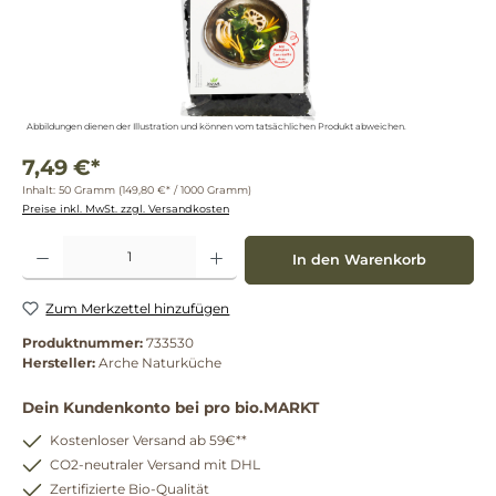
Abbildungen dienen der Illustration und können vom tatsächlichen Produkt abweichen.
7,49 €*
Inhalt:
50 Gramm
(149,80 €* / 1000 Gramm)
Preise inkl. MwSt. zzgl. Versandkosten
Produkt Anzahl: Gib den gewünschten Wert ein oder benutze die Schaltflächen um die 
In den Warenkorb
Zum Merkzettel hinzufügen
Produktnummer:
733530
Hersteller:
Arche Naturküche
Dein Kundenkonto bei pro bio.MARKT
Kostenloser Versand ab 59€**
CO2-neutraler Versand mit DHL
Zertifizierte Bio-Qualität