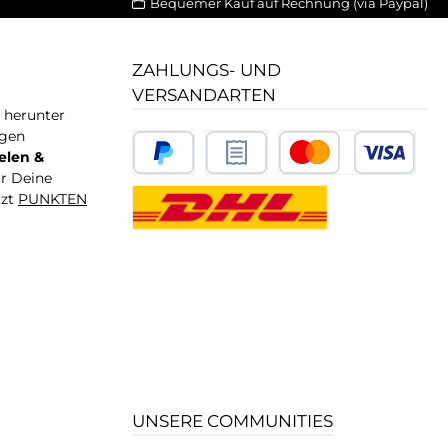
Bequemer Kauf auf Rechnung (via Paypal)
ZAHLUNGS- UND
VERSANDARTEN
T herunter
igen
elen &
ür Deine
tzt
PUNKTEN
UNSERE COMMUNITIES