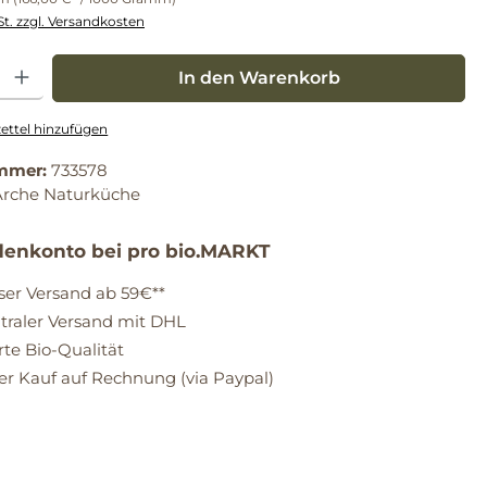
St. zzgl. Versandkosten
: Gib den gewünschten Wert ein oder benutze die Schaltflächen um die Anz
In den Warenkorb
ttel hinzufügen
mmer:
733578
Arche Naturküche
enkonto bei pro bio.MARKT
ser Versand ab 59€**
raler Versand mit DHL
erte Bio-Qualität
 Kauf auf Rechnung (via Paypal)