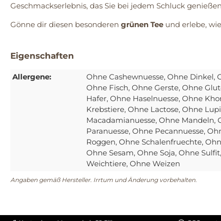
Geschmackserlebnis, das Sie bei jedem Schluck genießen 
Gönne dir diesen besonderen
grünen Tee
und erlebe, wi
Eigenschaften
Allergene:
Ohne Cashewnuesse
, Ohne Dinkel
, 
Ohne Fisch
, Ohne Gerste
, Ohne Glut
Hafer
, Ohne Haselnuesse
, Ohne Kho
Krebstiere
, Ohne Lactose
, Ohne Lup
Macadamianuesse
, Ohne Mandeln
,
Paranuesse
, Ohne Pecannuesse
, Oh
Roggen
, Ohne Schalenfruechte
, Ohn
Ohne Sesam
, Ohne Soja
, Ohne Sulfit
Weichtiere
, Ohne Weizen
Angaben gemäß Hersteller. Irrtum und Änderung vorbehalten.