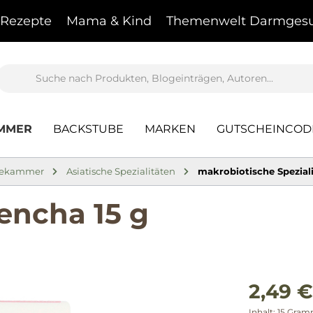
Rezepte
Mama & Kind
Themenwelt Darmgesu
AMMER
BACKSTUBE
MARKEN
GUTSCHEINCOD
sekammer
Asiatische Spezialitäten
makrobiotische Spezial
encha 15 g
2,49 €
Inhalt:
15 Gra