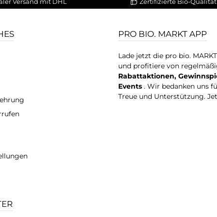
aler Versand mit DHL
Zertifizierte Bio-Qualität
HES
PRO BIO. MARKT APP
Lade jetzt die pro bio. MARK
und profitiere von regelmäß
Rabattaktionen, Gewinnspi
Events
. Wir bedanken uns f
Treue und Unterstützung. Je
lehrung
rrufen
ellungen
TER