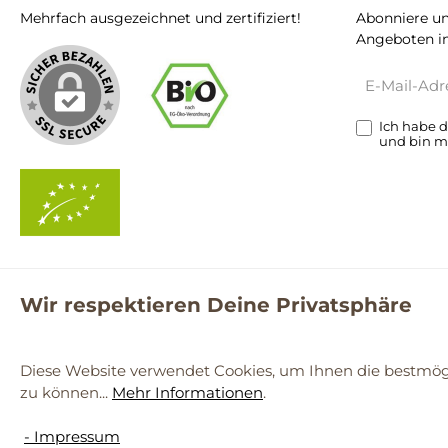
Mehrfach ausgezeichnet und zertifiziert!
Abonniere un
Angeboten in
E-
Mail-
Adresse*
Ich habe 
und bin m
Wir respektieren Deine Privatsphäre
**Kostenloser Versand ab 59€ nur mit einem pro.bio MARKT Kun
© 2
Diese Website verwendet Cookies, um Ihnen die bestmögl
zu können...
Mehr Informationen
.
Werkzeugleiste anzeigen
- Impressum