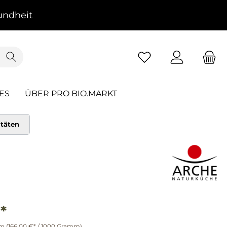
ndheit
ES
ÜBER PRO BIO.MARKT
itäten
*
mm
(166,00 €* / 1000 Gramm)