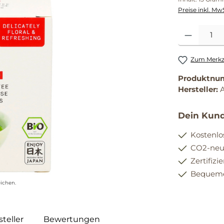
Preise inkl. Mw
Produkt Anzahl
Zum Merkze
Produktnu
Hersteller:
Dein Kund
Kostenlo
CO2-neut
Zertifizi
Bequemer
ichen.
teller
Bewertungen