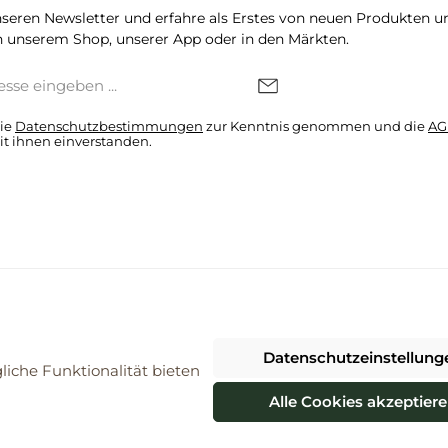
seren Newsletter und erfahre als Erstes von neuen Produkten u
 unserem Shop, unserer App oder in den Märkten.
die
Datenschutzbestimmungen
zur Kenntnis genommen und die
AG
it ihnen einverstanden.
denkonto * Alle Preise inkl. gesetzl. Mehrwertsteuer zzgl.
Versandkosten
Datenschutzeinstellung
026 ProBiomarkt WebShop - Alle Rechte vorbehalten. Theme by
ThemeWa
iche Funktionalität bieten
Alle Cookies akzeptier
Vertrag widerrufen