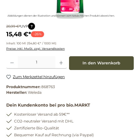
Abbildungen dienen der Illustration und können vom tatsächlichen Produkt abweichen.
?
20,99 €*
UVP
15,48 €*
-26%
Inhalt:
100 Ml
(154,80 €* / 1000 Ml)
Preise inkl. MwSt. zzgl. Versandkosten
Produkt Anzahl: Gib den gewünschten Wert ein oder benutze die Schaltflächen um die 
In den Warenkorb
Zum Merkzettel hinzufügen
Produktnummer:
868763
Hersteller:
Weleda
Dein Kundenkonto bei pro bio.MARKT
Kostenloser Versand ab 59€**
CO2-neutraler Versand mit DHL
Zertifizierte Bio-Qualität
Bequemer Kauf auf Rechnung (via Paypal)