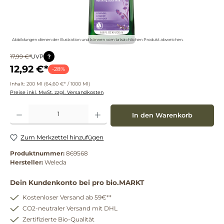
Abbildungen dienen der Illustration und können vom tatsächlichen Produkt abweichen.
?
17,99 €*
UVP
12,92 €*
-28%
Inhalt:
200 Ml
(64,60 €* / 1000 Ml)
Preise inkl. MwSt. zzgl. Versandkosten
Produkt Anzahl: Gib den gewünschten Wert ein oder benutze die Schaltflächen um die 
In den Warenkorb
Zum Merkzettel hinzufügen
Produktnummer:
869568
Hersteller:
Weleda
Dein Kundenkonto bei pro bio.MARKT
Kostenloser Versand ab 59€**
CO2-neutraler Versand mit DHL
Zertifizierte Bio-Qualität