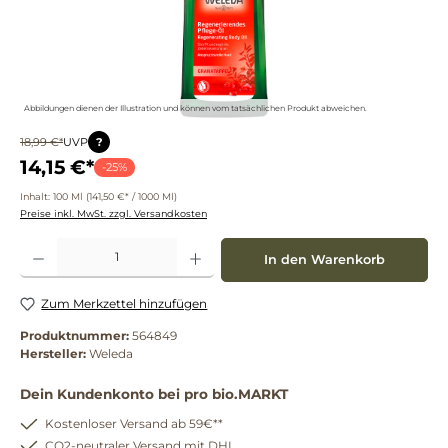
Abbildungen dienen der Illustration und können vom tatsächlichen Produkt abweichen.
?
18,99 €*
UVP
14,15 €*
-25%
Inhalt:
100 Ml
(141,50 €* / 1000 Ml)
Preise inkl. MwSt. zzgl. Versandkosten
Produkt Anzahl: Gib den gewünschten Wert ein oder benutze die Schaltflächen um die 
In den Warenkorb
Zum Merkzettel hinzufügen
Produktnummer:
564849
Hersteller:
Weleda
Dein Kundenkonto bei pro bio.MARKT
Kostenloser Versand ab 59€**
CO2-neutraler Versand mit DHL