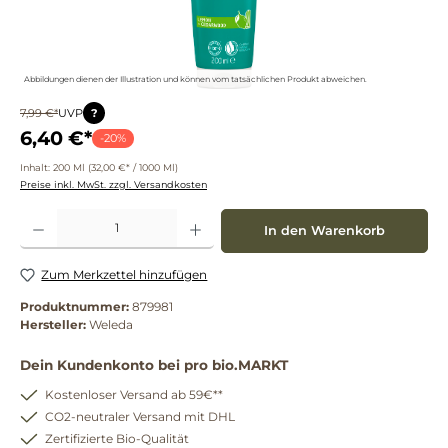
Abbildungen dienen der Illustration und können vom tatsächlichen Produkt abweichen.
?
7,99 €*
UVP
6,40 €*
-20%
Inhalt:
200 Ml
(32,00 €* / 1000 Ml)
Preise inkl. MwSt. zzgl. Versandkosten
Produkt Anzahl: Gib den gewünschten Wert ein oder benutze die Schaltflächen um die 
In den Warenkorb
Zum Merkzettel hinzufügen
Produktnummer:
879981
Hersteller:
Weleda
Dein Kundenkonto bei pro bio.MARKT
Kostenloser Versand ab 59€**
CO2-neutraler Versand mit DHL
Zertifizierte Bio-Qualität