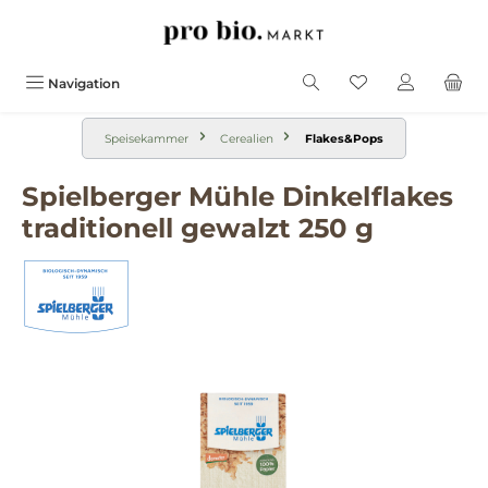
alt springen
Navigation
Speisekammer
Cerealien
Flakes&Pops
Spielberger Mühle Dinkelflakes
traditionell gewalzt 250 g
Bildergalerie überspringen