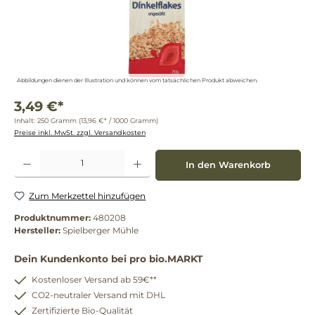
Abbildungen dienen der Illustration und können vom tatsächlichen Produkt abweichen.
3,49 €*
Inhalt:
250 Gramm
(13,96 €* / 1000 Gramm)
Preise inkl. MwSt. zzgl. Versandkosten
Produkt Anzahl: Gib den gewünschten Wert ein oder benutze die Schaltflächen um die 
In den Warenkorb
Zum Merkzettel hinzufügen
Produktnummer:
480208
Hersteller:
Spielberger Mühle
Dein Kundenkonto bei pro bio.MARKT
Kostenloser Versand ab 59€**
CO2-neutraler Versand mit DHL
Zertifizierte Bio-Qualität