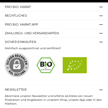
hoher Proteingehalt;
von grasgefütterten
PRO BIO. MARKT
Kühen aus
Weidehaltungvegetaris
ch; Gluten frei; ohne
RECHTLICHES
Zuckerzusätze, ohne
Zusatzstoffe; ohne
PRO BIO. MARKT APP
Gentechnik;
ZAHLUNGS- UND VERSANDARTEN
SICHER EINKAUFEN
Mehrfach ausgezeichnet und zertifiziert!
NEWSLETTER
Abonniere unseren Newsletter und erfahre als Erstes von neuen
Produkten und Angeboten in unserem Shop, unserer App oder in den
Märkten.