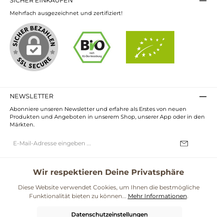
SICHER EINKAUFEN
Produkten. Mit dem
Qualität und dem
Sprossen-Mix
einzigartigen
Mehrfach ausgezeichnet und zertifiziert!
unterstützt du nicht
Geschmack – Du wirst
nur deinen eigenen
es nicht bereuen!
Körper, sondern auch
umweltfreundliche
Anbaumethoden. Die
Idee hinter Sonnentor
ist es, die Natur in ihrer
besten Form zu
präsentieren und dir die
Möglichkeit zu geben,
die Frische und den
Geschmack biologischer
Sprossen zu genießen.
NEWSLETTER
Lass dich inspirieren!
Abonniere unseren Newsletter und erfahre als Erstes von neuen
Verleihe deinen
Gerichten mit dem
Produkten und Angeboten in unserem Shop, unserer App oder in den
Sonnentor Sprossen-Mix
Märkten.
das gewisse Etwas und
genieße die gesunde
E-
Vielfalt. Probier es aus
Mail-
und mach deine
Adresse*
Mahlzeiten bunter und
Ich habe die
Datenschutzbestimmungen
zur Kenntnis genommen und
nahrhafter!
die
AGB
gelesen und bin mit ihnen einverstanden.
Wir respektieren Deine Privatsphäre
UNSERE COMMUNITIES
Diese Website verwendet Cookies, um Ihnen die bestmögliche
Funktionalität bieten zu können...
Mehr Informationen
.
Blog
Rezepte
Mama & Kind
Themenwelt Darmgesundheit
Datenschutzeinstellungen