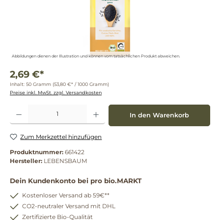
Abbildungen dienen der Illustration und können vom tatsächlichen Produkt abweichen.
2,69 €*
Inhalt:
50 Gramm
(53,80 €* / 1000 Gramm)
Preise inkl. MwSt. zzgl. Versandkosten
Produkt Anzahl: Gib den gewünschten Wert ein oder benutze die Schaltflächen um die 
In den Warenkorb
Zum Merkzettel hinzufügen
Produktnummer:
661422
Hersteller:
LEBENSBAUM
Dein Kundenkonto bei pro bio.MARKT
Kostenloser Versand ab 59€**
CO2-neutraler Versand mit DHL
Zertifizierte Bio-Qualität