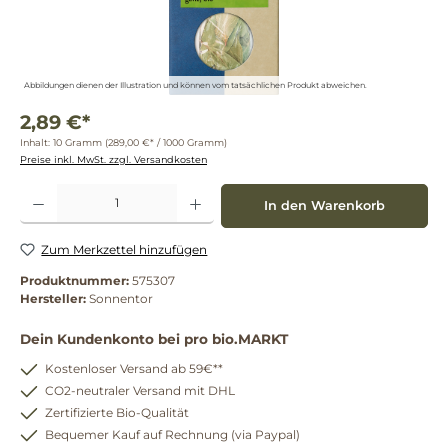
Abbildungen dienen der Illustration und können vom tatsächlichen Produkt abweichen.
2,89 €*
Inhalt:
10 Gramm
(289,00 €* / 1000 Gramm)
Preise inkl. MwSt. zzgl. Versandkosten
Produkt Anzahl: Gib den gewünschten Wert ein oder benutze die Schaltflächen um die 
In den Warenkorb
Zum Merkzettel hinzufügen
Produktnummer:
575307
Hersteller:
Sonnentor
Dein Kundenkonto bei pro bio.MARKT
Kostenloser Versand ab 59€**
CO2-neutraler Versand mit DHL
Zertifizierte Bio-Qualität
Bequemer Kauf auf Rechnung (via Paypal)