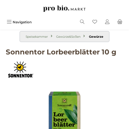
alt springen
Navigation
Speisekammer
Gewürze&Soßen
Gewürze
Sonnentor Lorbeerblätter 10 g
Bildergalerie überspringen