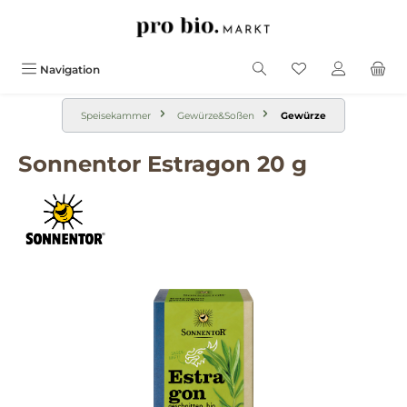
alt springen
Navigation
Speisekammer
Gewürze&Soßen
Gewürze
Sonnentor Estragon 20 g
Bildergalerie überspringen