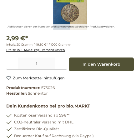
Abbildungen dienen der Illustration und können vom tatsächlichen Produkt abweichen.
2,99 €*
Inhalt:
20 Gramm
(149,50 €* / 1000 Gramm)
Preise inkl. MwSt. zzgl. Versandkosten
Produkt Anzahl: Gib den gewünschten Wert ein oder benutze die Schaltflächen um die 
In den Warenkorb
Zum Merkzettel hinzufügen
Produktnummer:
575026
Hersteller:
Sonnentor
Dein Kundenkonto bei pro bio.MARKT
Kostenloser Versand ab 59€**
CO2-neutraler Versand mit DHL
Zertifizierte Bio-Qualität
Bequemer Kauf auf Rechnung (via Paypal)