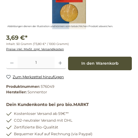
Abbildungen dienen der Illustration und können vom tatsächlichen Produkt abweichen.
3,69 €*
Inhalt:
50 Gramm
(73,80 €* / 1000 Gramm)
Preise inkl. MwSt. zzgl. Versandkosten
Produkt Anzahl: Gib den gewünschten Wert ein oder benutze die Schaltflächen um die 
In den Warenkorb
Zum Merkzettel hinzufügen
Produktnummer:
576049
Hersteller:
Sonnentor
Dein Kundenkonto bei pro bio.MARKT
Kostenloser Versand ab 59€**
CO2-neutraler Versand mit DHL
Zertifizierte Bio-Qualität
Bequemer Kauf auf Rechnung (via Paypal)