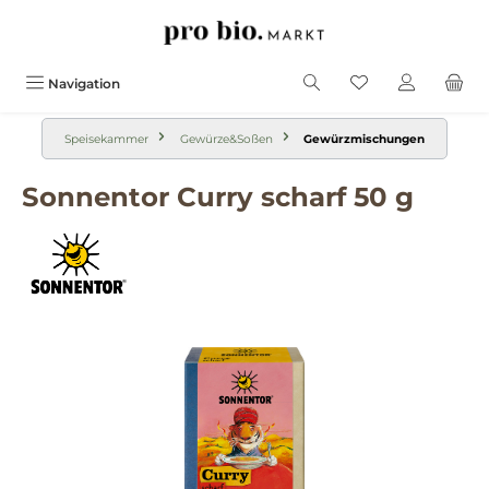
alt springen
Navigation
Speisekammer
Gewürze&Soßen
Gewürzmischungen
Sonnentor Curry scharf 50 g
Bildergalerie überspringen