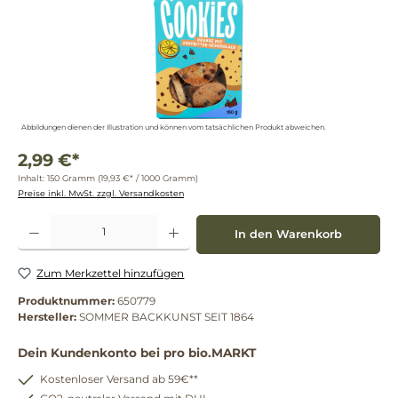
Abbildungen dienen der Illustration und können vom tatsächlichen Produkt abweichen.
2,99 €*
Inhalt:
150 Gramm
(19,93 €* / 1000 Gramm)
Preise inkl. MwSt. zzgl. Versandkosten
Produkt Anzahl: Gib den gewünschten Wert ein oder benutze die Schaltflächen um die 
In den Warenkorb
Zum Merkzettel hinzufügen
Produktnummer:
650779
Hersteller:
SOMMER BACKKUNST SEIT 1864
Dein Kundenkonto bei pro bio.MARKT
Kostenloser Versand ab 59€**