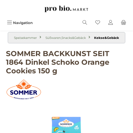
alt springen
Navigation
Speisekammer
Süßwaren,Snacks&Gebäck
Kekse&Gebäck
SOMMER BACKKUNST SEIT
1864 Dinkel Schoko Orange
Cookies 150 g
Bildergalerie überspringen