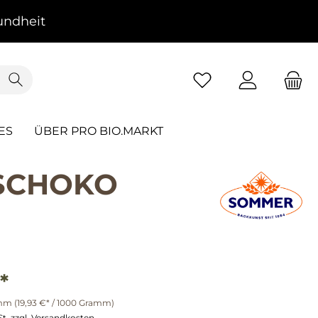
ndheit
ES
ÜBER PRO BIO.MARKT
 SCHOKO
*
amm
(19,93 €* / 1000 Gramm)
St. zzgl. Versandkosten