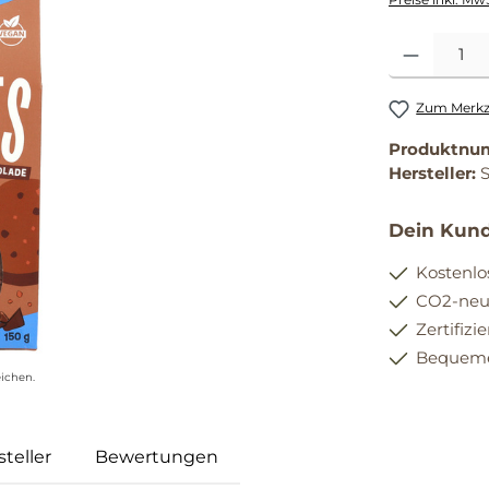
Produkt Anzahl
Zum Merkze
Produktnu
Hersteller:
Dein Kund
Kostenlo
CO2-neut
Zertifizi
Bequemer
ichen.
teller
Bewertungen