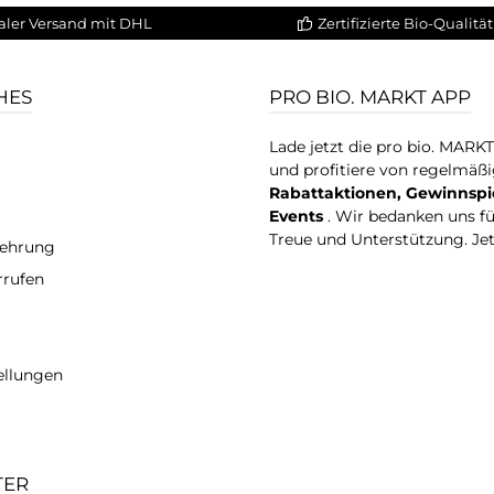
aler Versand mit DHL
Zertifizierte Bio-Qualität
HES
PRO BIO. MARKT APP
Lade jetzt die pro bio. MARK
und profitiere von regelmäß
Rabattaktionen, Gewinnspi
Events
. Wir bedanken uns f
Treue und Unterstützung. Je
lehrung
rrufen
ellungen
TER