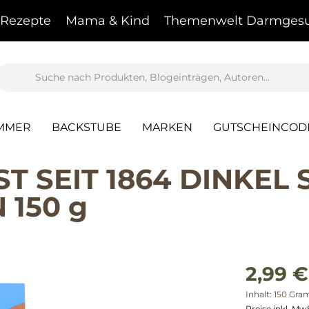
Rezepte
Mama & Kind
Themenwelt Darmgesu
AMMER
BACKSTUBE
MARKEN
GUTSCHEINCOD
 SEIT 1864 DINKEL
 150 g
2,99 €
Inhalt:
150 Gr
Preise inkl. Mw