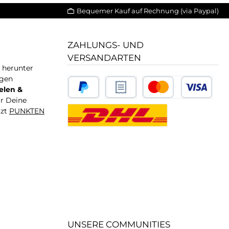
Bequemer Kauf auf Rechnung (via Paypal)
ZAHLUNGS- UND
VERSANDARTEN
T herunter
igen
elen &
ür Deine
tzt
PUNKTEN
UNSERE COMMUNITIES