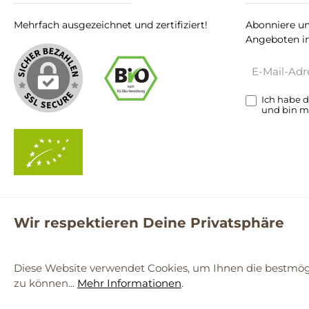
Mehrfach ausgezeichnet und zertifiziert!
Abonniere un
Angeboten in
E-
Mail-
Adresse*
Ich habe 
und bin m
Wir respektieren Deine Privatsphäre
**Kostenloser Versand ab 59€ nur mit einem pro.bio MARKT Kun
© 2
Diese Website verwendet Cookies, um Ihnen die bestmögl
zu können...
Mehr Informationen
.
Werkzeugleiste anzeigen