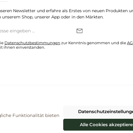
seren Newsletter und erfahre als Erstes von neuen Produkten u
 unserem Shop, unserer App oder in den Märkten.
die
Datenschutzbestimmungen
zur Kenntnis genommen und die
AG
it ihnen einverstanden.
denkonto * Alle Preise inkl. gesetzl. Mehrwertsteuer zzgl.
Versandkosten
Datenschutzeinstellung
026 ProBiomarkt WebShop - Alle Rechte vorbehalten. Theme by
ThemeWa
iche Funktionalität bieten
Alle Cookies akzeptier
Vertrag widerrufen