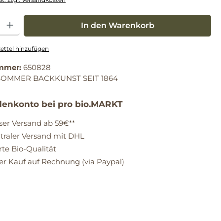
: Gib den gewünschten Wert ein oder benutze die Schaltflächen um die Anz
In den Warenkorb
ttel hinzufügen
mmer:
650828
SOMMER BACKKUNST SEIT 1864
enkonto bei pro bio.MARKT
ser Versand ab 59€**
raler Versand mit DHL
erte Bio-Qualität
 Kauf auf Rechnung (via Paypal)