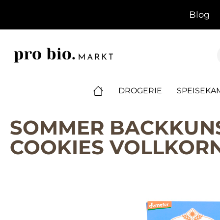
springen
Zur Hauptnavigation springen
Blog
DROGERIE
SPEISEK
SOMMER BACKKUNST
COOKIES VOLLKORN
Bildergalerie überspringen