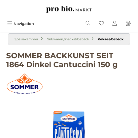
alt springen
Navigation
Speisekammer
Süßwaren,Snacks&Gebäck
Kekse&Gebäck
SOMMER BACKKUNST SEIT
1864 Dinkel Cantuccini 150 g
Bildergalerie überspringen