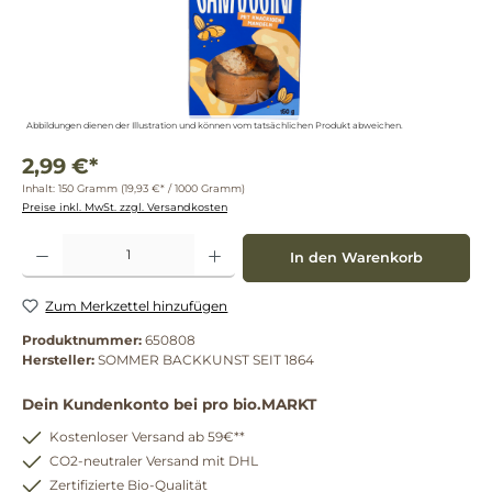
Abbildungen dienen der Illustration und können vom tatsächlichen Produkt abweichen.
2,99 €*
Inhalt:
150 Gramm
(19,93 €* / 1000 Gramm)
Preise inkl. MwSt. zzgl. Versandkosten
Produkt Anzahl: Gib den gewünschten Wert ein oder benutze die Schaltflächen um die 
In den Warenkorb
Zum Merkzettel hinzufügen
Produktnummer:
650808
Hersteller:
SOMMER BACKKUNST SEIT 1864
Dein Kundenkonto bei pro bio.MARKT
Kostenloser Versand ab 59€**
CO2-neutraler Versand mit DHL
Zertifizierte Bio-Qualität