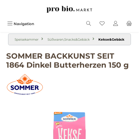
alt springen
Navigation
Speisekammer
Süßwaren,Snacks&Gebäck
Kekse&Gebäck
SOMMER BACKKUNST SEIT
1864 Dinkel Butterherzen 150 g
Bildergalerie überspringen