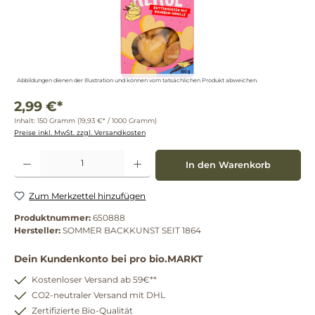
Abbildungen dienen der Illustration und können vom tatsächlichen Produkt abweichen.
2,99 €*
Inhalt:
150 Gramm
(19,93 €* / 1000 Gramm)
Preise inkl. MwSt. zzgl. Versandkosten
Produkt Anzahl: Gib den gewünschten Wert ein oder benutze die Schaltflächen um die 
In den Warenkorb
Zum Merkzettel hinzufügen
Produktnummer:
650888
Hersteller:
SOMMER BACKKUNST SEIT 1864
Dein Kundenkonto bei pro bio.MARKT
Kostenloser Versand ab 59€**
CO2-neutraler Versand mit DHL
Zertifizierte Bio-Qualität