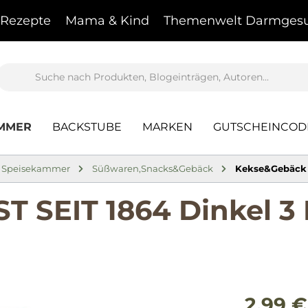
Rezepte
Mama & Kind
Themenwelt Darmgesu
AMMER
BACKSTUBE
MARKEN
GUTSCHEINCOD
Speisekammer
Süßwaren,Snacks&Gebäck
Kekse&Gebäck
SEIT 1864 Dinkel 3 
2,99 €