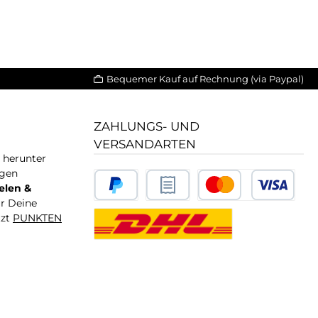
Bequemer Kauf auf Rechnung (via Paypal)
ZAHLUNGS- UND
VERSANDARTEN
T herunter
igen
elen &
ür Deine
tzt
PUNKTEN