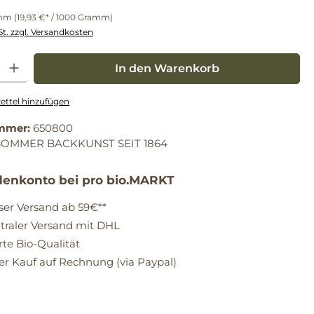
amm
(19,93 €* / 1000 Gramm)
St. zzgl. Versandkosten
: Gib den gewünschten Wert ein oder benutze die Schaltflächen um die Anz
In den Warenkorb
ttel hinzufügen
mmer:
650800
SOMMER BACKKUNST SEIT 1864
enkonto bei pro bio.MARKT
ser Versand ab 59€**
raler Versand mit DHL
erte Bio-Qualität
 Kauf auf Rechnung (via Paypal)