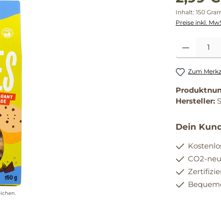
Inhalt:
150 Gr
Preise inkl. Mw
Produkt Anzahl
Zum Merkze
Produktnu
Hersteller:
Dein Kund
Kostenlo
CO2-neut
Zertifizi
Bequemer
ichen.