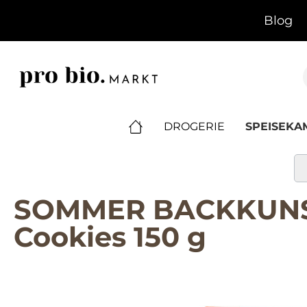
springen
Zur Hauptnavigation springen
Blog
DROGERIE
SPEISEK
SOMMER BACKKUNST 
Cookies 150 g
Bildergalerie überspringen