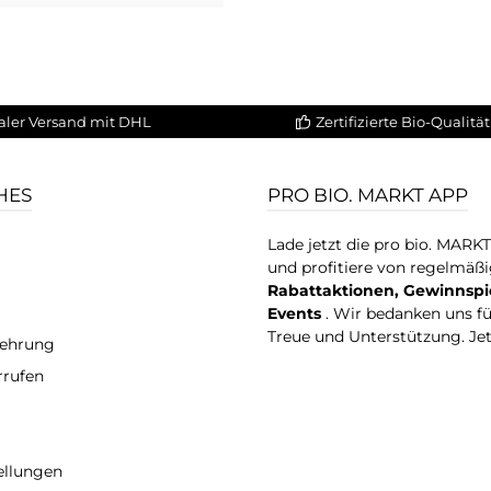
aler Versand mit DHL
Zertifizierte Bio-Qualität
HES
PRO BIO. MARKT APP
Lade jetzt die pro bio. MARK
und profitiere von regelmäß
Rabattaktionen, Gewinnspi
Events
. Wir bedanken uns f
Treue und Unterstützung. Je
lehrung
rrufen
ellungen