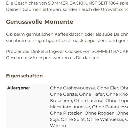
Die Geschichte von SOMMER BACKKUNST SEIT 1864 spiegelt
Deinen Gaumen erfreuen, sondern auch die Umwelt sch
Genussvolle Momente
Ob beim gemütlichen Kaffeeklatsch oder als süße Belohnu
von ihrem einzigartigen Geschmack begeistern und gönn
Probier die Dinkel 3 Ingwer Cookies von SOMMER BACKKU
Geschmacksknospen werden es Dir danken!
Eigenschaften
Allergene:
Ohne Cashewnuesse
, Ohne Eier
, Oh
Ohne Gerste
, Ohne Hafer
, Ohne Kho
Krebstiere
, Ohne Lactose
, Ohne Lup
Macadamianuesse
, Ohne Paranuess
Ohne Pistazien
, Ohne Roggen
, Ohne
Soja
, Ohne Sulfit
, Ohne Walnuesse
, 
Weizen