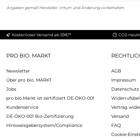
Angaben gemäß Hersteller. Irrtum und Änderung vorbehalten.
Kostenloser Versand ab 59€**
CO2-neutr
PRO BIO. MARKT
RECHTLIC
Newsletter
AGB
Über pro bio. MARKT
Impressum
Jobs
Datenschutz
pro bio.Markt ist zertifiziert DE-ÖKO-001
Widerrufsbe
Kundenservice
Vertrag wide
DE-ÖKO-001 Bio-Zertifizierung
Versand
Hinsweisgebersystem/Compliance
FAQ
Cookie-Einst