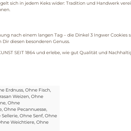
 sich in jedem Keks wider: Tradition und Handwerk vereinen
onen.
ng nach einem langen Tag – die Dinkel 3 Ingwer Cookies sin
 Dir diesen besonderen Genuss.
NST SEIT 1864 und erlebe, wie gut Qualität und Nachhalti
ne Erdnuss
, Ohne Fisch
,
rasan Weizen
, Ohne
ine
, Ohne
e
, Ohne Pecannuesse
,
 Sellerie
, Ohne Senf
, Ohne
Ohne Weichtiere
, Ohne