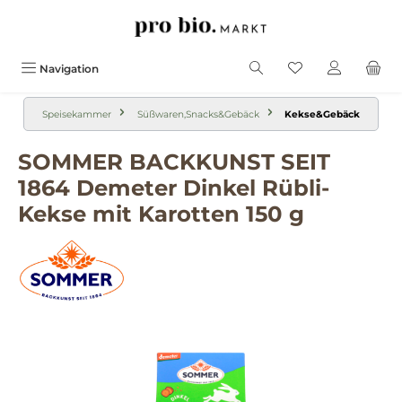
alt springen
Navigation
Speisekammer
Süßwaren,Snacks&Gebäck
Kekse&Gebäck
SOMMER BACKKUNST SEIT
1864 Demeter Dinkel Rübli-
Kekse mit Karotten 150 g
Bildergalerie überspringen