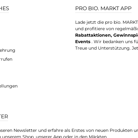
HES
PRO BIO. MARKT APP
Lade jetzt die pro bio. MARK
und profitiere von regelmäß
Rabattaktionen, Gewinnspi
Events
. Wir bedanken uns f
Treue und Unterstützung. Je
lehrung
rrufen
ellungen
TER
seren Newsletter und erfahre als Erstes von neuen Produkten u
 unserem Shop, unserer App oder in den Märkten.