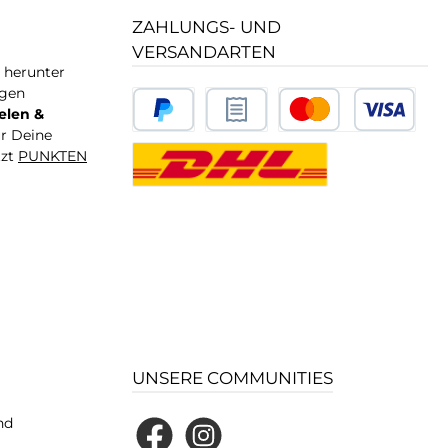
ZAHLUNGS- UND
VERSANDARTEN
T herunter
igen
elen &
ür Deine
tzt
PUNKTEN
UNSERE COMMUNITIES
nd
Facebook
Instagram