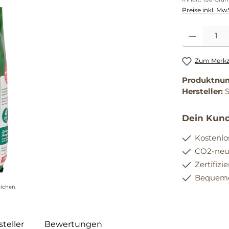
Preise inkl. Mw
Produkt Anzahl
Zum Merkze
Produktnu
Hersteller:
Dein Kund
Kostenlo
CO2-neut
Zertifizi
Bequemer
ichen.
teller
Bewertungen