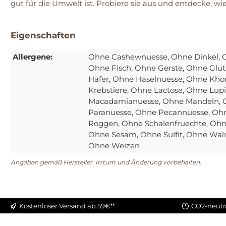
gut für die Umwelt ist. Probiere sie aus und entdecke, 
Eigenschaften
Allergene:
Ohne Cashewnuesse
, Ohne Dinkel
, 
Ohne Fisch
, Ohne Gerste
, Ohne Glut
Hafer
, Ohne Haselnuesse
, Ohne Kho
Krebstiere
, Ohne Lactose
, Ohne Lup
Macadamianuesse
, Ohne Mandeln
,
Paranuesse
, Ohne Pecannuesse
, Oh
Roggen
, Ohne Schalenfruechte
, Ohn
Ohne Sesam
, Ohne Sulfit
, Ohne Wal
Ohne Weizen
Angaben gemäß Hersteller. Irrtum und Änderung vorbehalten.
Kostenloser Versand ab 59€**
CO2-neutr