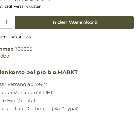
St. zzgl. Versandkosten
: Gib den gewünschten Wert ein oder benutze die Schaltflächen um die Anz
In den Warenkorb
ttel hinzufügen
mmer:
706065
Sobo
enkonto bei pro bio.MARKT
ser Versand ab 59€**
raler Versand mit DHL
erte Bio-Qualität
 Kauf auf Rechnung (via Paypal)