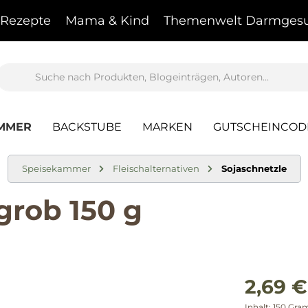
Rezepte
Mama & Kind
Themenwelt Darmgesu
AMMER
BACKSTUBE
MARKEN
GUTSCHEINCOD
Speisekammer
Fleischalternativen
Sojaschnetzle
grob 150 g
2,69 €
Inhalt:
150 Gr