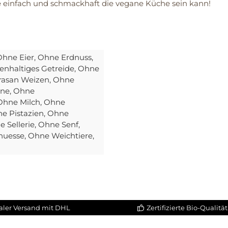
wie einfach und schmackhaft die vegane Küche sein kann!
Ohne Eier
, Ohne Erdnuss
,
enhaltiges Getreide
, Ohne
rasan Weizen
, Ohne
ine
, Ohne
 Ohne Milch
, Ohne
ne Pistazien
, Ohne
e Sellerie
, Ohne Senf
,
nuesse
, Ohne Weichtiere
,
aler Versand mit DHL
Zertifizierte Bio-Qualität