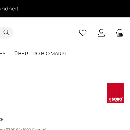
ndheit
ES
ÜBER PRO BIO.MARKT
*
amm
(17,93 €* / 1000 Gramm)