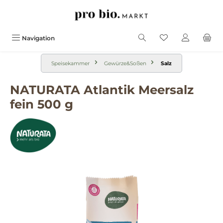
alt springen
Navigation
Speisekammer
Gewürze&Soßen
Salz
NATURATA Atlantik Meersalz
fein 500 g
Bildergalerie überspringen