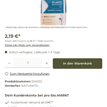
Abbildungen dienen der Illustration und können vom tatsächlichen Produkt abweichen.
2,19 €*
Inhalt:
500 Gramm
(4,38 €* / 1000 Gramm)
Preise inkl. MwSt. zzgl. Versandkosten
Sofort verfügbar, Lieferzeit: 1-3 Tage
Produkt Anzahl: Gib den gewünschten Wert ein oder benutze die Schaltflächen um die 
In den Warenkorb
Zum Merkzettel hinzufügen
Produktnummer:
524022
Hersteller:
NATURATA
Dein Kundenkonto bei pro bio.MARKT
Kostenloser Versand ab 59€**