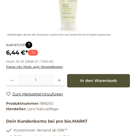
Abbildungen dienen der Illustration und können vom tatsächlichen Produkt abweichen.
?
6,49 €*
UVP
6,44 €*
-1%
Inhalt:
50 Ml
(128,80 €* / 1000 Ml)
Preise inkl. MwSt. zzgl. Versandkosten
Produkt Anzahl: Gib den gewünschten Wert ein oder benutze die Schaltflächen um die 
In den Warenkorb
Zum Merkzettel hinzufügen
Produktnummer:
989250
Hersteller:
Lenz Naturpflege
Dein Kundenkonto bei pro bio.MARKT
Kostenloser Versand ab 59€**