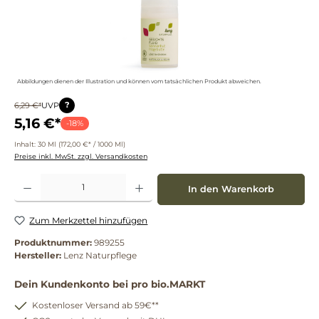
Abbildungen dienen der Illustration und können vom tatsächlichen Produkt abweichen.
?
6,29 €*
UVP
5,16 €*
-18%
Inhalt:
30 Ml
(172,00 €* / 1000 Ml)
Preise inkl. MwSt. zzgl. Versandkosten
Produkt Anzahl: Gib den gewünschten Wert ein oder benutze die Schaltflächen um die 
In den Warenkorb
Zum Merkzettel hinzufügen
Produktnummer:
989255
Hersteller:
Lenz Naturpflege
Dein Kundenkonto bei pro bio.MARKT
Kostenloser Versand ab 59€**