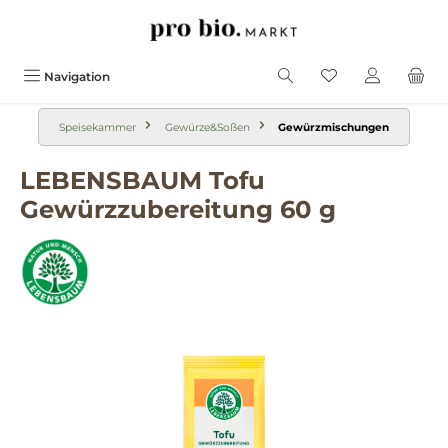
alt springen
Navigation
Speisekammer
Gewürze&Soßen
Gewürzmischungen
LEBENSBAUM Tofu
Gewürzzubereitung 60 g
Bildergalerie überspringen