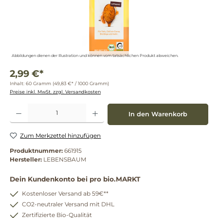
Abbildungen dienen der Illustration und können vom tatsächlichen Produkt abweichen.
2,99 €*
Inhalt:
60 Gramm
(49,83 €* / 1000 Gramm)
Preise inkl. MwSt. zzgl. Versandkosten
Produkt Anzahl: Gib den gewünschten Wert ein oder benutze die Schaltflächen um die 
In den Warenkorb
Zum Merkzettel hinzufügen
Produktnummer:
661915
Hersteller:
LEBENSBAUM
Dein Kundenkonto bei pro bio.MARKT
Kostenloser Versand ab 59€**
CO2-neutraler Versand mit DHL
Zertifizierte Bio-Qualität