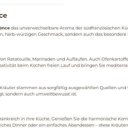
ce
ence
das unverwechselbare Aroma der südfranzösischen Kü
gen, herb-würzigen Geschmack, sondern auch das besondere F
von Ratatouille, Marinaden und Aufläufen. Auch Ofenkartoffel
tivität beim Kochen freien Lauf und bringen Sie mediterrane
Kräuter stammen aus sorgfältig ausgewählten Quellen und we
gt, sondern auch umweltbewusst ist.
 Frankreich in Ihre Küche. Genießen Sie die harmonische Ko
tliches Dinner oder ein einfaches Abendessen – diese Kräut