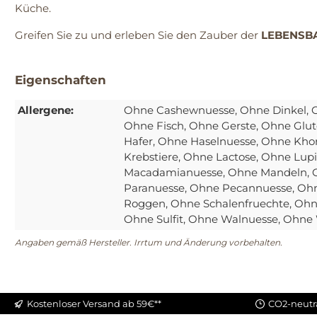
Küche.
Greifen Sie zu und erleben Sie den Zauber der
LEBENSBA
Eigenschaften
Allergene:
Ohne Cashewnuesse
, Ohne Dinkel
, 
Ohne Fisch
, Ohne Gerste
, Ohne Glut
Hafer
, Ohne Haselnuesse
, Ohne Kho
Krebstiere
, Ohne Lactose
, Ohne Lup
Macadamianuesse
, Ohne Mandeln
,
Paranuesse
, Ohne Pecannuesse
, Oh
Roggen
, Ohne Schalenfruechte
, Oh
Ohne Sulfit
, Ohne Walnuesse
, Ohne
Angaben gemäß Hersteller. Irrtum und Änderung vorbehalten.
Kostenloser Versand ab 59€**
CO2-neutr