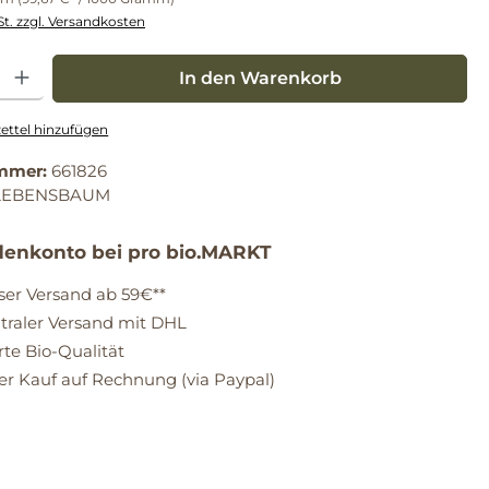
St. zzgl. Versandkosten
: Gib den gewünschten Wert ein oder benutze die Schaltflächen um die Anz
In den Warenkorb
ttel hinzufügen
mmer:
661826
LEBENSBAUM
enkonto bei pro bio.MARKT
ser Versand ab 59€**
raler Versand mit DHL
erte Bio-Qualität
 Kauf auf Rechnung (via Paypal)