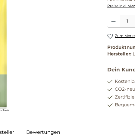
Preise inkl. Mw
Produkt Anzahl
Zum Merkze
Produktnu
Hersteller:
Dein Kund
Kostenlo
CO2-neut
Zertifizi
Bequemer
ichen.
teller
Bewertungen