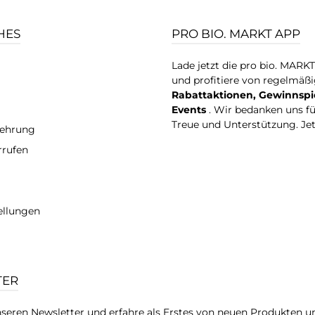
HES
PRO BIO. MARKT APP
Lade jetzt die pro bio. MARK
und profitiere von regelmäß
Rabattaktionen, Gewinnspi
Events
. Wir bedanken uns f
Treue und Unterstützung. Je
lehrung
rrufen
ellungen
TER
seren Newsletter und erfahre als Erstes von neuen Produkten u