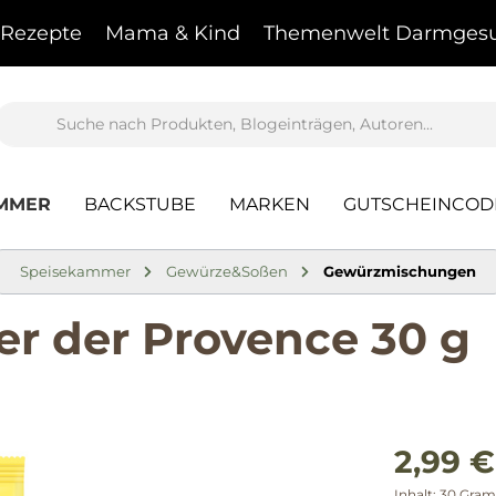
Rezepte
Mama & Kind
Themenwelt Darmgesu
AMMER
BACKSTUBE
MARKEN
GUTSCHEINCOD
Speisekammer
Gewürze&Soßen
Gewürzmischungen
 der Provence 30 g
2,99 €
Inhalt:
30 Gra