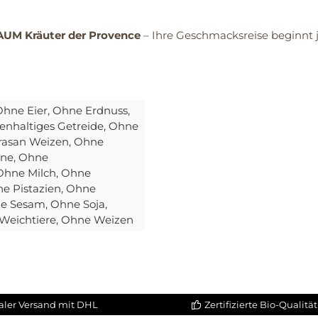
UM Kräuter der Provence
– Ihre Geschmacksreise beginnt j
Ohne Eier
, Ohne Erdnuss
,
enhaltiges Getreide
, Ohne
rasan Weizen
, Ohne
ine
, Ohne
 Ohne Milch
, Ohne
ne Pistazien
, Ohne
ne Sesam
, Ohne Soja
,
 Weichtiere
, Ohne Weizen
aler Versand mit DHL
Zertifizierte Bio-Qualität