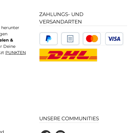
ZAHLUNGS- UND
VERSANDARTEN
T herunter
igen
elen &
ür Deine
tzt
PUNKTEN
UNSERE COMMUNITIES
nd