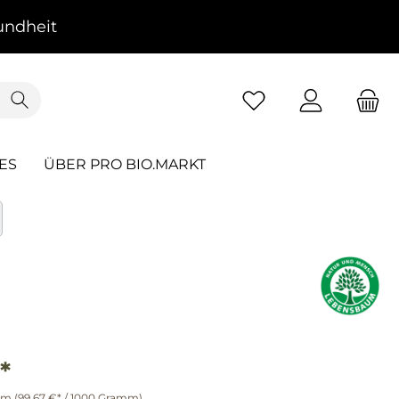
ndheit
ES
ÜBER PRO BIO.MARKT
*
mm
(99,67 €* / 1000 Gramm)