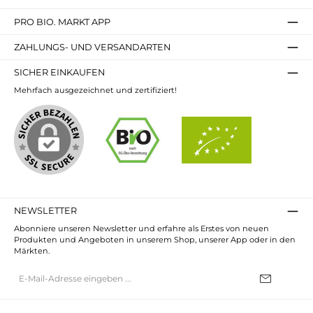
PRO BIO. MARKT APP
ZAHLUNGS- UND VERSANDARTEN
SICHER EINKAUFEN
Mehrfach ausgezeichnet und zertifiziert!
NEWSLETTER
Abonniere unseren Newsletter und erfahre als Erstes von neuen
Produkten und Angeboten in unserem Shop, unserer App oder in den
Märkten.
E-
Mail-
Adresse*
Ich habe die
Datenschutzbestimmungen
zur Kenntnis genommen und
die
AGB
gelesen und bin mit ihnen einverstanden.