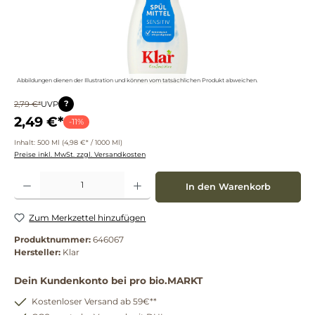
Abbildungen dienen der Illustration und können vom tatsächlichen Produkt abweichen.
?
2,79 €*
UVP
2,49 €*
-11%
Inhalt:
500 Ml
(4,98 €* / 1000 Ml)
Preise inkl. MwSt. zzgl. Versandkosten
Produkt Anzahl: Gib den gewünschten Wert ein oder benutze die Schaltflächen um die 
In den Warenkorb
Zum Merkzettel hinzufügen
Produktnummer:
646067
Hersteller:
Klar
Dein Kundenkonto bei pro bio.MARKT
Kostenloser Versand ab 59€**