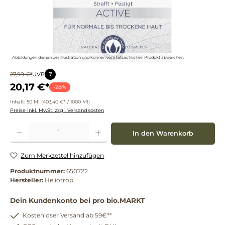
Abbildungen dienen der Illustration und können vom tatsächlichen Produkt abweichen.
?
27,99 €*
UVP
20,17 €*
-28%
Inhalt:
50 Ml
(403,40 €* / 1000 Ml)
Preise inkl. MwSt. zzgl. Versandkosten
Produkt Anzahl: Gib den gewünschten Wert ein oder benutze die Schaltflächen um die 
In den Warenkorb
Zum Merkzettel hinzufügen
Produktnummer:
650722
Hersteller:
Heliotrop
Dein Kundenkonto bei pro bio.MARKT
Kostenloser Versand ab 59€**