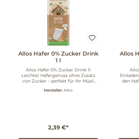
Allos Hafer 0% Zucker Drink
Allos H
1 l
Allos Hafer 0% Zucker Drink 1l
Allo
Leichter Hafergenuss ohne Zusatz
Einladen
von Zucker – perfekt für Ihr Müsli
den Haf
oder zum Kochen.
ein pfla
Hersteller:
Allos
Produktbeschreibung Der Allos
Kaffe
Hafer 0% Zucker Drink überzeugt
Zu
durch seinen frischen, leichten
biologi
Geschmack und geringe Süße. Rein
Eigenscha
pflanzlich und ausschließlich aus
angebaut
natürlichen Bio-Zutaten hergestellt,
Geschmack Speziell als Baris
eignet er sich besonders für Müslis,
entwick
2,39 €*
Smoothies sowie zum Kochen &
Cappuccino 100% Bio – Rei
Backen. Der Hafer stammt aus
man schmec