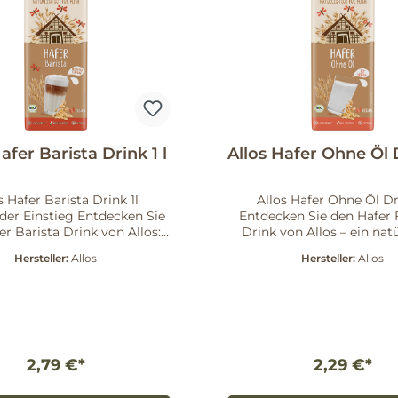
afer Barista Drink 1 l
Allos Hafer Ohne Öl D
s Hafer Barista Drink 1l
Allos Hafer Ohne Öl Dri
der Einstieg Entdecken Sie
Entdecken Sie den Hafer
er Barista Drink von Allos:
Drink von Allos – ein natü
nzlicher Begleiter für Ihren
purer Haferdrink aus nu
Hersteller:
Allos
Hersteller:
Allos
e, hergestellt aus besten
Zutaten: Wasser, 11% itali
taten aus kontrolliert
Hafer* und eine Prise Meer
schem Anbau. Vorteile und
Sonnenblumenöl bleib
ften 16% biodivers
Geschmack besonders lei
er Hafer für vollmundigen
frisch. Qualität & Herkun
ta Drink
bezieht den Hafer in lang
elt – ideal für Kaffee und
Kooperationen mit Landw
2,79 €*
2,29 €*
nheit, die
und Landwirten in Italien, 
kt Allos setzt auf
Wege von der Ernte bis ins