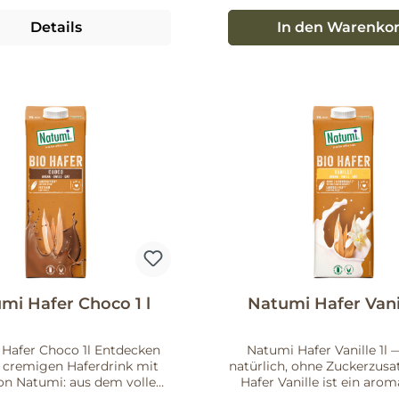
nfachen, gut beschrifteten
Details
In den Warenko
drink suchen, ist dieses
eine direkte Wahl. Schauen
 Bedarf auf die Verpackung
e Herstellerinformationen,
etails zu Zutaten oder
ikaten zu prüfen. Sanfter
s Jetzt bestellen und den
nics Haferdrink 1l in Ihren
Alltag integrieren.
mi Hafer Choco 1 l
Natumi Hafer Vanil
Hafer Choco 1l Entdecken
Natumi Hafer Vanille 1l —
 cremigen Haferdrink mit
natürlich, ohne Zuckerzus
on Natumi: aus dem vollen
Hafer Vanille ist ein arom
rkorn gefertigt und mit
Haferdrink mit feiner Vani