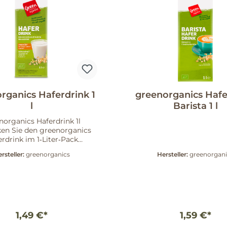
rganics Haferdrink 1
greenorganics Hafe
l
Barista 1 l
norganics Haferdrink 1l
en Sie den greenorganics
rdrink im 1‑Liter‑Pack
kelnummer: 597002) – ein
rsteller:
greenorganics
Hersteller:
greenorgani
freier Pflanzendrink von
ganics. Klar, schlicht und
arent: Das Produkt ist als
Drink gekennzeichnet und
t sich dort, wo Sie eine
che Alternative bevorzugen.
sen sollten Hersteller:
1,49 €*
1,59 €*
kt: Haferdrink,