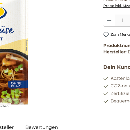
Preise inkl. Mw
Produkt Anzahl
Zum Merkze
Produktnu
Hersteller:
Dein Kund
Kostenlo
CO2-neut
Zertifizi
Bequemer
ichen.
teller
Bewertungen