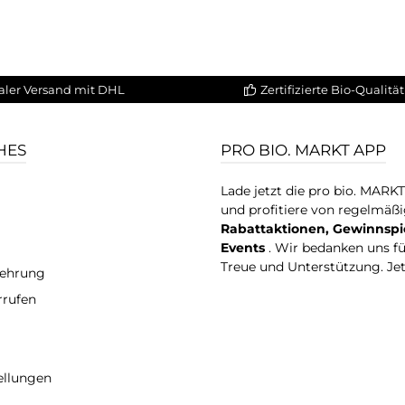
aler Versand mit DHL
Zertifizierte Bio-Qualität
HES
PRO BIO. MARKT APP
Lade jetzt die pro bio. MARK
und profitiere von regelmäß
Rabattaktionen, Gewinnspi
Events
. Wir bedanken uns f
Treue und Unterstützung. Je
lehrung
rrufen
ellungen