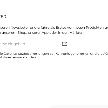
TER
seren Newsletter und erfahre als Erstes von neuen Produkten u
 unserem Shop, unserer App oder in den Märkten.
die
Datenschutzbestimmungen
zur Kenntnis genommen und die
AG
it ihnen einverstanden.
denkonto * Alle Preise inkl. gesetzl. Mehrwertsteuer zzgl.
Versandkosten