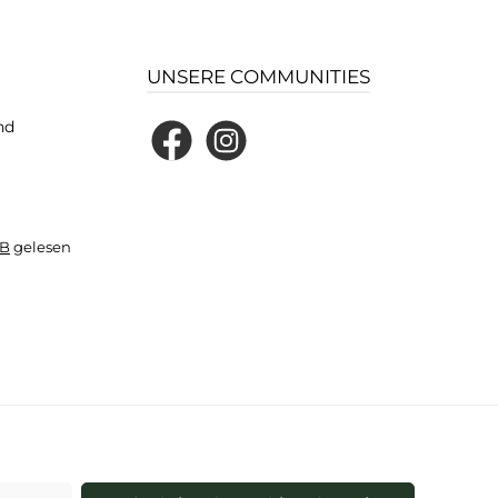
UNSERE COMMUNITIES
nd
Facebook
Instagram
B
gelesen
und ggf. Nachnahmegebühren, wenn nicht anders angegeben.