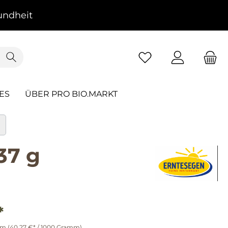
ndheit
ES
ÜBER PRO BIO.MARKT
37 g
*
mm
(40,27 €* / 1000 Gramm)