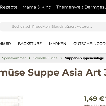
Rezepte
Mama & Kind
Themenwelt Darmgesu
AMMER
BACKSTUBE
MARKEN
GUTSCHEINCOD
Speisekammer
Schnelle Küche
Suppen&Suppeneinlage
müse Suppe Asia Art 
1,49 €
Inhalt:
37 Gra