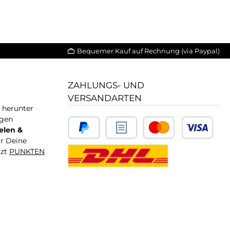
Bequemer Kauf auf Rechnung (via Paypal)
ZAHLUNGS- UND
VERSANDARTEN
T herunter
igen
elen &
ür Deine
tzt
PUNKTEN