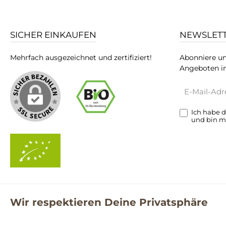
SICHER EINKAUFEN
NEWSLET
Mehrfach ausgezeichnet und zertifiziert!
Abonniere un
Angeboten in
E-
Mail-
Adresse*
Ich habe 
und bin m
Wir respektieren Deine Privatsphäre
**Kostenloser Versand ab 59€ nur mit einem pro.bio MARKT Kun