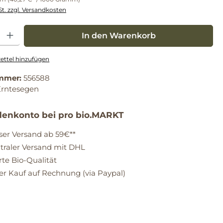
St. zzgl. Versandkosten
: Gib den gewünschten Wert ein oder benutze die Schaltflächen um die Anz
In den Warenkorb
ttel hinzufügen
mmer:
556588
Erntesegen
enkonto bei pro bio.MARKT
ser Versand ab 59€**
raler Versand mit DHL
erte Bio-Qualität
 Kauf auf Rechnung (via Paypal)