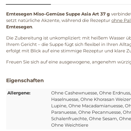
Erntesegen Miso-Gemüse Suppe Asia Art 37 g
verbinde
setzt natürliche Akzente, während die Rezeptur
ohne Pa
Erntesegen
.
Die Zubereitung ist unkompliziert: mit heißem Wasser üb
Ihrem Gericht – die Suppe fügt sich flexibel in Ihren Allta
erfolgt mit Blick auf eine stimmige Rezeptur und klare Z
Freuen Sie sich auf eine ausgewogene, angenehm würzig
Eigenschaften
Allergene:
Ohne Cashewnuesse
, Ohne Erdnuss
Haselnuesse
, Ohne Khorasan Weize
Lupine
, Ohne Macadamianuesse
, O
Paranuesse
, Ohne Pecannuesse
, Oh
Schalenfruechte
, Ohne Sesam
, Ohne
Ohne Weichtiere