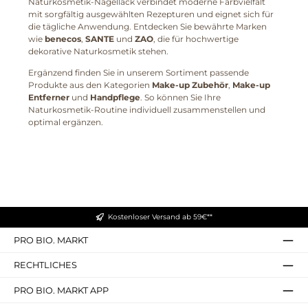
Naturkosmetik-Nagellack verbindet moderne Farbvielfalt
mit sorgfältig ausgewählten Rezepturen und eignet sich für
die tägliche Anwendung. Entdecken Sie bewährte Marken
wie
benecos
,
SANTE
und
ZAO
, die für hochwertige
dekorative Naturkosmetik stehen.
Ergänzend finden Sie in unserem Sortiment passende
Produkte aus den Kategorien
Make-up Zubehör
,
Make-up
Entferner
und
Handpflege
. So können Sie Ihre
Naturkosmetik-Routine individuell zusammenstellen und
optimal ergänzen.
Kostenloser Versand ab 59€**
PRO BIO. MARKT
RECHTLICHES
PRO BIO. MARKT APP