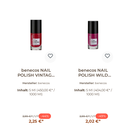
benecos NAIL
benecos NAIL
POLISH VINTAGE
POLISH WILD
RED 5 ml
ORCHID 5 ml
Hersteller:
benecos
Hersteller:
benecos
Inhalt:
5 Ml
(450,00 €* /
Inhalt:
5 Ml
(404,00 €* /
1000 Ml)
1000 Ml)
-44%
-49%
3,99 €*
UVP
3,99 €*
UVP
2,25 €*
2,02 €*