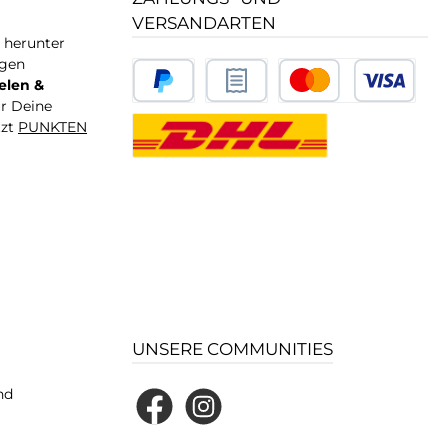
VERSANDARTEN
T herunter
igen
elen &
ür Deine
tzt
PUNKTEN
UNSERE COMMUNITIES
nd
Facebook
Instagram