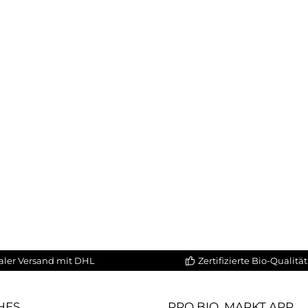
aler Versand mit DHL
Zertifizierte Bio-Qualität
HES
PRO BIO. MARKT APP