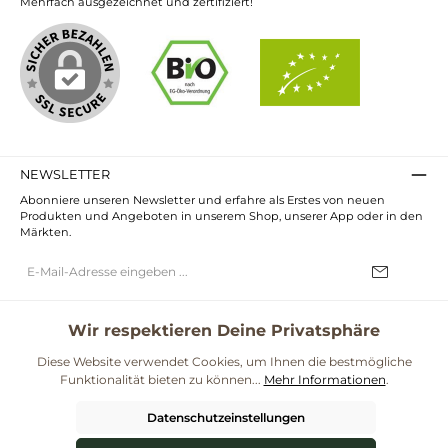
Mehrfach ausgezeichnet und zertifiziert!
NEWSLETTER
Abonniere unseren Newsletter und erfahre als Erstes von neuen
Produkten und Angeboten in unserem Shop, unserer App oder in den
Märkten.
E-
Mail-
Adresse*
Ich habe die
Datenschutzbestimmungen
zur Kenntnis genommen und
die
AGB
gelesen und bin mit ihnen einverstanden.
Wir respektieren Deine Privatsphäre
Diese Website verwendet Cookies, um Ihnen die bestmögliche
UNSERE COMMUNITIES
Funktionalität bieten zu können...
Mehr Informationen
.
Blog
Rezepte
Mama & Kind
Themenwelt Darmgesundheit
Datenschutzeinstellungen
**Kostenloser Versand ab 59€ nur mit einem pro.bio MARKT Kundenkonto * Alle
Preise inkl. gesetzl. Mehrwertsteuer zzgl.
Versandkosten
und ggf.