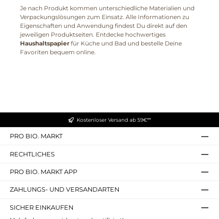
Je nach Produkt kommen unterschiedliche Materialien und
Verpackungslösungen zum Einsatz. Alle Informationen zu
Eigenschaften und Anwendung findest Du direkt auf den
jeweiligen Produktseiten. Entdecke hochwertiges
Haushaltspapier
für Küche und Bad und bestelle Deine
Favoriten bequem online.
Kostenloser Versand ab 59€**
PRO BIO. MARKT
RECHTLICHES
PRO BIO. MARKT APP
ZAHLUNGS- UND VERSANDARTEN
SICHER EINKAUFEN