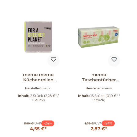
memo memo
memo
Küchenrollen
Taschentücher
Recycling Strong &
Recycling extra
Hersteller:
memo
Hersteller:
memo
Dry 2 Stk. 2 Stück
soft 15 Stück
Inhalt:
2 Stück
(2,28 €* /
Inhalt:
15 Stück
(0,19 €* /
1 Stück)
1 Stück)
-24%
-24%
5,99 €*
UVP
3,79 €*
UVP
4,55 €*
2,87 €*