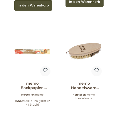
In den Warenkorb
In den Warenkorb
memo
memo
Backpapier-
Handelsware
Zuschnitte 30
Holz-
Hersteller:
memo
Hersteller:
memo
Stück
Gemüsebürste mit
Handelsware
2 Borstenstärken 1
Inhalt:
30 Stück
(0,08 €*
/ 1 Stück)
Stück