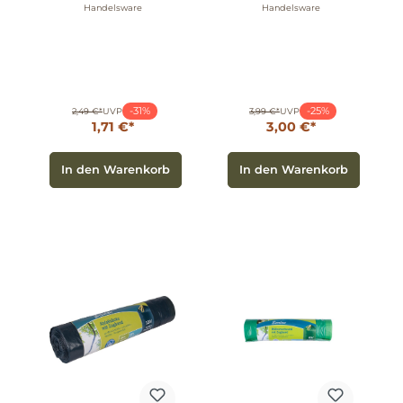
mit doppelseitigen
Müllbeutel mit
Handelsware
Handelsware
Naturborsten 1
Zugband 35l weiß
Stück
20 Beutel
-31%
-25%
2,49 €*
UVP
3,99 €*
UVP
1,71 €*
3,00 €*
In den Warenkorb
In den Warenkorb