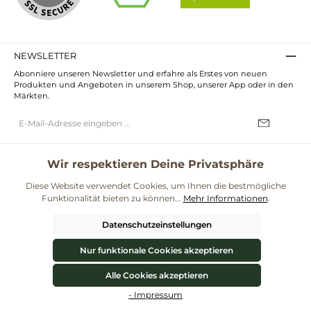
NEWSLETTER
Abonniere unseren Newsletter und erfahre als Erstes von neuen
Produkten und Angeboten in unserem Shop, unserer App oder in den
Märkten.
E-
Mail-
Adresse*
Ich habe die
Datenschutzbestimmungen
zur Kenntnis genommen und
die
AGB
gelesen und bin mit ihnen einverstanden.
Wir respektieren Deine Privatsphäre
UNSERE COMMUNITIES
Diese Website verwendet Cookies, um Ihnen die bestmögliche
Funktionalität bieten zu können...
Mehr Informationen
.
Blog
Rezepte
Mama & Kind
Themenwelt Darmgesundheit
Datenschutzeinstellungen
**Kostenloser Versand ab 59€ nur mit einem pro.bio MARKT Kundenkonto * Alle
Preise inkl. gesetzl. Mehrwertsteuer zzgl.
Versandkosten
und ggf.
Nur funktionale Cookies akzeptieren
Nachnahmegebühren, wenn nicht anders angegeben.
© 2026 ProBiomarkt WebShop - Alle Rechte vorbehalten. Theme by
ThemeWare®
Alle Cookies akzeptieren
Werkzeugleiste anzeigen
Vertrag widerrufen
- Impressum