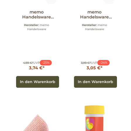
memo
memo
Handelsware
Handelsware
Secolan
Secolan
Hersteller:
memo
Hersteller:
memo
Müllbeutel mit
Mülleimerbeutel
Handelsware
Handelsware
Zugband 120l
mit Zugband 60
schwarz 10 Beutel
Ltr grün 15 Beutel
-25%
-24%
4,99 €*
UVP
3,99 €*
UVP
3,74 €*
3,05 €*
In den Warenkorb
In den Warenkorb