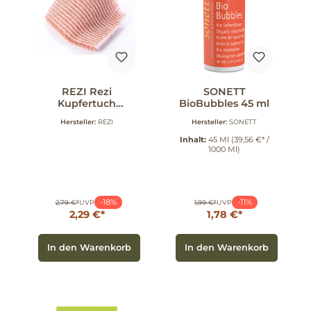
REZI Rezi
SONETT
Kupfertuch
BioBubbles 45 ml
Premium 1 Stück
Hersteller:
REZI
Hersteller:
SONETT
Inhalt:
45 Ml
(39,56 €* /
1000 Ml)
-18%
-11%
2,79 €*
UVP
1,99 €*
UVP
2,29 €*
1,78 €*
In den Warenkorb
In den Warenkorb