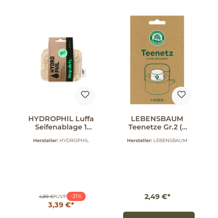
HYDROPHIL Luffa
LEBENSBAUM
Seifenablage 1
Teenetze Gr.2 (9
Stück
cm)
Hersteller:
HYDROPHIL
Hersteller:
LEBENSBAUM
2,49 €*
-31%
4,89 €*
UVP
3,39 €*