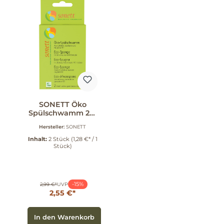
SONETT Öko
Spülschwamm 2er
Pack 2 Stück
Hersteller:
SONETT
Inhalt:
2 Stück
(1,28 €* / 1
Stück)
-15%
2,99 €*
UVP
2,55 €*
In den Warenkorb