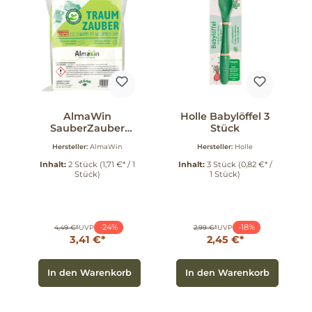
AlmaWin
Holle Babylöffel 3
SauberZauber
Stück
EcoSchwamm 2
Hersteller:
AlmaWin
Hersteller:
Holle
Stück
Inhalt:
2 Stück
(1,71 €* / 1
Inhalt:
3 Stück
(0,82 €* /
Stück)
1 Stück)
-24%
-18%
4,49 €*
UVP
2,99 €*
UVP
3,41 €*
2,45 €*
In den Warenkorb
In den Warenkorb