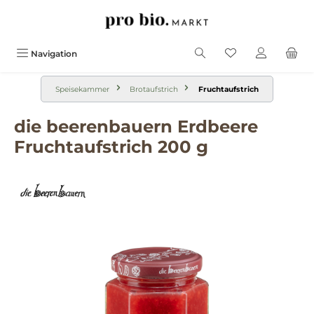
alt springen
Navigation
Speisekammer
Brotaufstrich
Fruchtaufstrich
die beerenbauern Erdbeere
Fruchtaufstrich 200 g
Bildergalerie überspringen