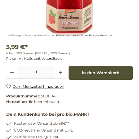
Abbildungen dienen der Illustration und können vom tatsächlichen Produkt abweichen.
3,99 €*
Inhalt:
200 Gramm
(19,95 €* / 1000 Gramm)
Preise inkl. MwSt. zzgl. Versandkosten
Produkt Anzahl: Gib den gewünschten Wert ein oder benutze die Schaltflächen um die 
In den Warenkorb
Zum Merkzettel hinzufügen
Produktnummer:
500804
Hersteller:
die beerenbauern
Dein Kundenkonto bei pro bio.MARKT
Kostenloser Versand ab 59€**
CO2-neutraler Versand mit DHL
Zertifizierte Bio-Qualität