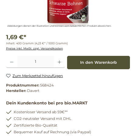
Abbildungen dienen der Illustration und können vom tatsächlichen Produkt abweichen.
1,69 €*
Inhalt:
400 Gramm
(4,23 €* / 1000 Gramm)
Preise inkl. MwSt. zzgl. Versandkosten
Produkt Anzahl: Gib den gewünschten Wert ein oder benutze die Schaltflächen um die 
In den Warenkorb
Zum Merkzettel hinzufügen
Produktnummer:
568424
Hersteller:
Davert
Dein Kundenkonto bei pro bio.MARKT
Kostenloser Versand ab 59€**
CO2-neutraler Versand mit DHL
Zertifizierte Bio-Qualität
Bequemer Kauf auf Rechnung (via Paypal)