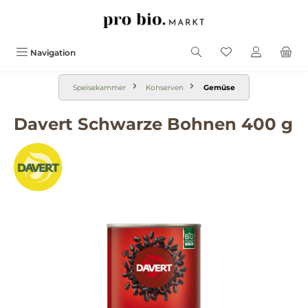
alt springen
Navigation
Speisekammer
Konserven
Gemüse
Davert Schwarze Bohnen 400 g
Bildergalerie überspringen