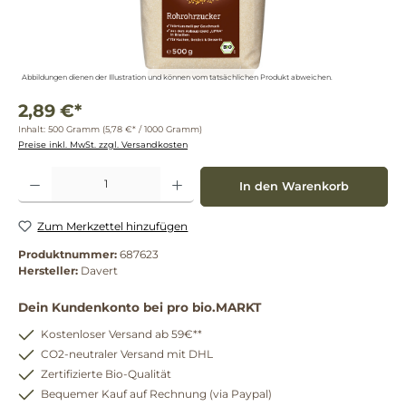
Abbildungen dienen der Illustration und können vom tatsächlichen Produkt abweichen.
2,89 €*
Inhalt:
500 Gramm
(5,78 €* / 1000 Gramm)
Preise inkl. MwSt. zzgl. Versandkosten
Produkt Anzahl: Gib den gewünschten Wert ein oder benutze die Schaltflächen um die 
In den Warenkorb
Zum Merkzettel hinzufügen
Produktnummer:
687623
Hersteller:
Davert
Dein Kundenkonto bei pro bio.MARKT
Kostenloser Versand ab 59€**
CO2-neutraler Versand mit DHL
Zertifizierte Bio-Qualität
Bequemer Kauf auf Rechnung (via Paypal)