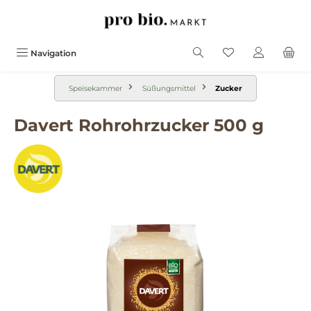
alt springen
Navigation
Speisekammer
Süßungsmittel
Zucker
Davert Rohrohrzucker 500 g
Bildergalerie überspringen